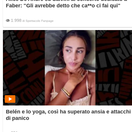
Faber: "Gli avrebbe detto che ca**o ci fai qui"
1.998
di
Spettacolo Fanpage
Belén e lo yoga, così ha superato ansia e attacchi
di panico