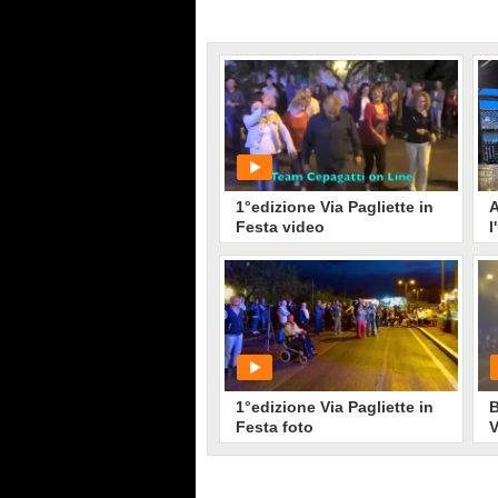
1°edizione Via Pagliette in
A
Festa video
l
I
s
d
R
PLAY
q
s
2
5
• di
Team Cepagatti on Line
l
il
s
1°edizione Via Pagliette in
B
R
Festa foto
V
G