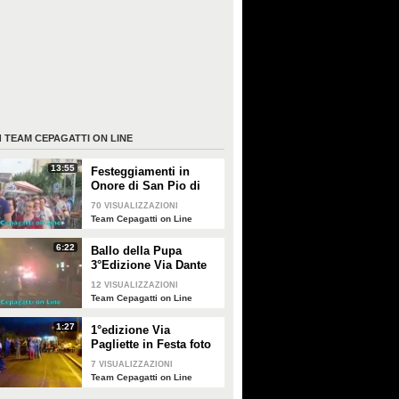
I
TEAM CEPAGATTI ON LINE
13:55
Festeggiamenti in
Onore di San Pio di
Pietralcina a Cepagatti
70
VISUALIZZAZIONI
2016
Team Cepagatti on Line
6:22
Ballo della Pupa
3°Edizione Via Dante
Alighieri 2016
12
VISUALIZZAZIONI
Team Cepagatti on Line
1:27
1°edizione Via
Pagliette in Festa foto
7
VISUALIZZAZIONI
Team Cepagatti on Line