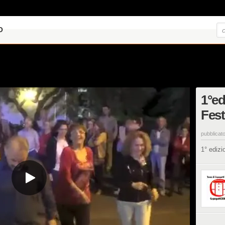
O
1°ed
Fest
pubblicato
1° edizi