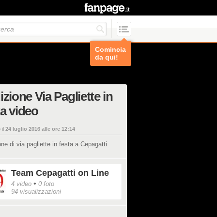
Comincia
da qui!
izione Via Pagliette in
a video
 il
24 luglio 2016 alle ore 12:14
one di via pagliette in festa a Cepagatti
Team Cepagatti on Line
•
4 video
0 foto
94 visualizzazioni