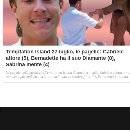
Temptation Island 27 luglio, le pagelle: Gabriele
attore (5), Bernadette ha il suo Diamante (8),
Sabrina mente (4)
Le pagelle della puntata di Temptation Island di lunedì 27 luglio: Gabriele e Sara orma
non sono più credibili e la lettera del ragazzo sembra finta (5), Bernadette è riuscita 
avere il suo Diamante (8) e Sabrina ha negato il bacio con Lory, tradendo di fatto sia
Giovanni che se stessa in un solo momento (4).
)