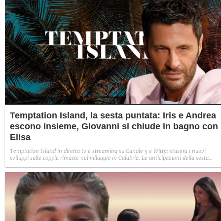
Temptation Island, la sesta puntata: Iris e Andrea
escono insieme, Giovanni si chiude in bagno con
Elisa
Temptation Island in diretta tv e streaming su Canale 5 e Witty: stasera i nuovi
sviluppi sulle coppie rimaste nel villaggio in Calabria. Le anticipazioni della sesta
puntata: Iris torna con Andrea ed escono insieme, Diamante vuole sposare Bernadett
Sabrina rifiuta il falò con Giovanni e si avvicina a Lory.