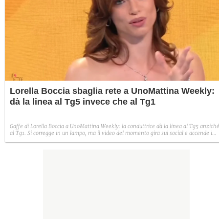
Lorella Boccia sbaglia rete a UnoMattina Weekly:
dà la linea al Tg5 invece che al Tg1
Gaffe di Lorella Boccia a UnoMattina Weekly: la conduttrice dà la linea al Tg5 anzich
al Tg1. Si corregge in un lampo, ma il video del momento gira sui social e accende i
commenti sulla rete.