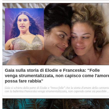
Gaia sulla storia di Elodie e Franceska: "Folle
venga strumentalizzata, non capisco come l'amor
possa fare rabbia"
Gaia si schiera dalla parte di Elodie e "trova folle" che la storia d'amore della cantant
con la ballerina Franceska venga strumentalizzata, non capendo come sia possibile
indignarsi davanti all'amore.