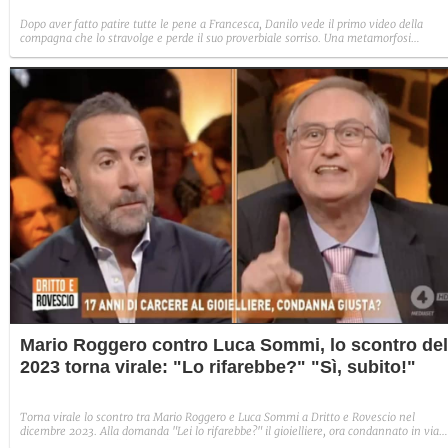
Dopo aver fatto patire tutte le pene a Francesca, Danilo vede il primo video della
compagna che lo stravolge e perde il suo proverbiale sorriso. Una metamorfosi
improvvisa che, a suo modo, è simbolo del programma.
Mario Roggero contro Luca Sommi, lo scontro del
2023 torna virale: "Lo rifarebbe?" "Sì, subito!"
Torna virale lo scontro tra Mario Roggero e Luca Sommi a Dritto e Rovescio nel
dicembre 2023. Alla domanda "Lei lo rifarebbe?" il gioielliere, ora condannato in via
definitiva, rispose: "Sì, subito".