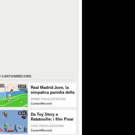
I
CARTONIRECORD
1:07
Real Madrid-Juve, la
simpatica parodia della
semifinale Champions
20088
VISUALIZZAZIONI
CartoniRecord
8:16
Da Toy Story a
Ratatouille: i film Pixar
sono interconnessi,
1222
VISUALIZZAZIONI
ecco la teoria
CartoniRecord
cospiratrice