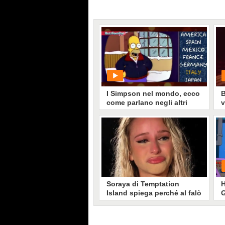
I Simpson nel mondo, ecco
B
come parlano negli altri
v
Paesi
PLAY
4034
• di
CartoniRecord
Soraya di Temptation
H
Island spiega perché al falò
G
aveva il viso giallo: "Ero
ustionata"
Non solo la storia naufragata con