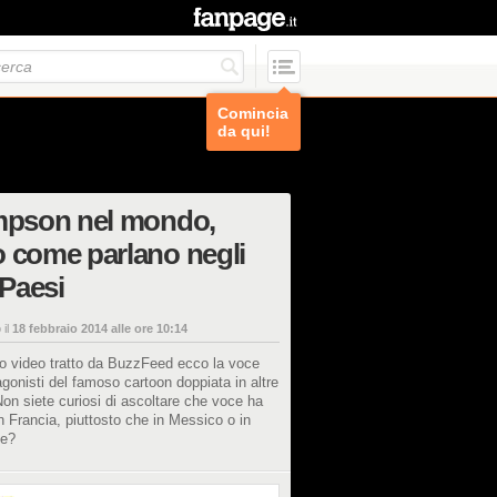
Comincia
da qui!
impson nel mondo,
 come parlano negli
i Paesi
 il
18 febbraio 2014 alle ore 10:14
o video tratto da BuzzFeed ecco la voce
agonisti del famoso cartoon doppiata in altre
Non siete curiosi di ascoltare che voce ha
 Francia, piuttosto che in Messico o in
ne?