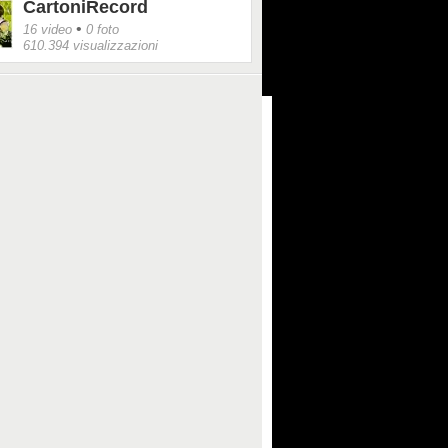
CartoniRecord
•
16 video
0 foto
610.394 visualizzazioni