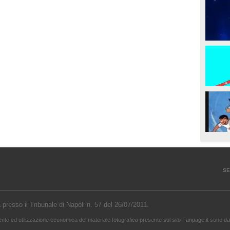
SE
a presso il Tribunale di Napoli n. 57 del 26/07/2011.
mento ed utilizzazione economica del materiale fotografico presente sul sito Fanpage.it sono da 