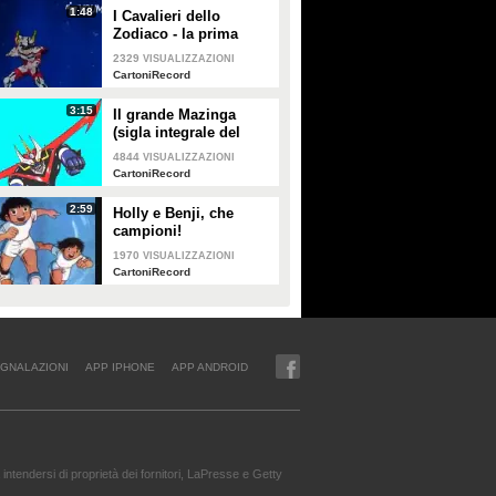
1:48
I Cavalieri dello
Zodiaco - la prima
sigla
2329
VISUALIZZAZIONI
CartoniRecord
3:15
Il grande Mazinga
(sigla integrale del
1979)
4844
VISUALIZZAZIONI
CartoniRecord
2:59
Holly e Benji, che
campioni!
1970
VISUALIZZAZIONI
CartoniRecord
GNALAZIONI
APP IPHONE
APP ANDROID
intendersi di proprietà dei fornitori, LaPresse e Getty