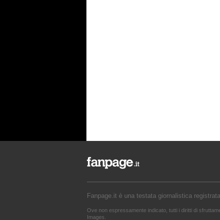
Fanpage.it è una testata giornalistica registrat
Ove non espressamente indicato, tutti i diritti di sfrutta
Images.