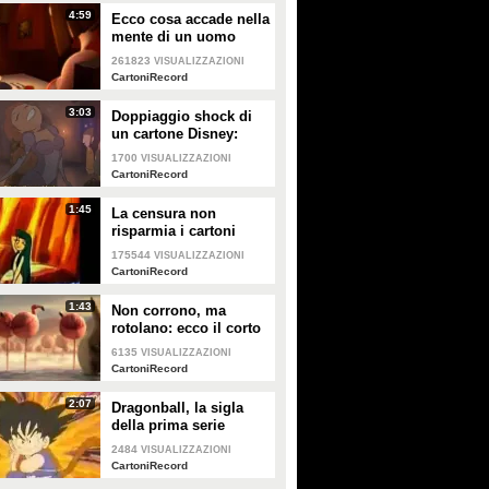
PLAY
PLAY
4:59
Ecco cosa accade nella
mente di un uomo
quando incontra il
5987
• di
Animali
1448
• di
FailVideo
261823
VISUALIZZAZIONI
primo amore
CartoniRecord
3:03
Doppiaggio shock di
un cartone Disney:
"Ebrei parassiti"
1700
VISUALIZZAZIONI
CartoniRecord
1:45
La censura non
risparmia i cartoni
animati: ecco le scene
175544
VISUALIZZAZIONI
hot
CartoniRecord
1:43
Non corrono, ma
rotolano: ecco il corto
sugli animali obesi
6135
VISUALIZZAZIONI
CartoniRecord
2:07
Dragonball, la sigla
della prima serie
2484
VISUALIZZAZIONI
CartoniRecord