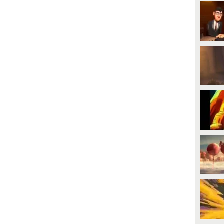
PLAY
momento di voltare
definitivamente pagina. Dopo la
conclusione ufficiale del
8149
• di
antofox
matrimonio con Francesco Totti,
la conduttrice è pronta a
pronunciare un nuovo "sì". La
data esatta resta blindata, ma le
indiscrezioni parlano di un fine
settimana, probabilmente l'ultimo
dell'estate (a ridosso del 22
settembre). Secondo quanto
apprende AGI, il matrimonio con
l'imprenditore tedesco Bastian
Müller si celebrerà infatti il
prossimo settembre a Ravello, in
Costiera Amalfitana, da tempo nel
cuore della coppia.