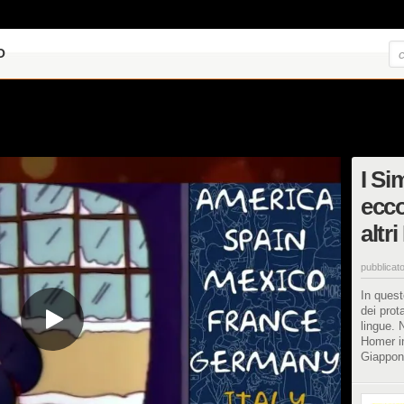
O
I S
ecco
altr
pubblicato
In quest
dei prot
lingue. 
Homer in
Giappo