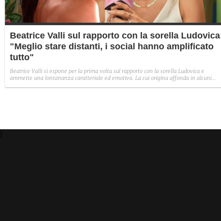
Beatrice Valli sul rapporto con la sorella Ludovica
"Meglio stare distanti, i social hanno amplificato
tutto"
Beatrice Valli si espone per la prima volta sul rapporto con la sorella Ludovica e
ammette una lontananza caratteriale ed emotiva. La cui origina affonda in alcuni
traumi familiari irrisolti: "Quando mia madre era in depressione, io e Eleonora
aiutavamo. Non perché non volesse farlo, ma perché era più piccola e aveva un vissu
diverso".
)