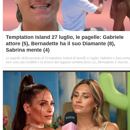
Temptation Island 27 luglio, le pagelle: Gabriele
attore (5), Bernadette ha il suo Diamante (8),
Sabrina mente (4)
Le pagelle della puntata di Temptation Island di lunedì 27 luglio: Gabriele e Sara orma
non sono più credibili e la lettera del ragazzo sembra finta (5), Bernadette è riuscita 
avere il suo Diamante (8) e Sabrina ha negato il bacio con Lory, tradendo di fatto sia
Giovanni che se stessa in un solo momento (4).