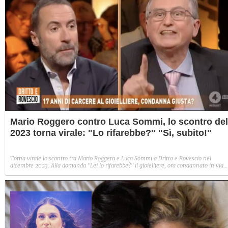
Mario Roggero contro Luca Sommi, lo scontro del
2023 torna virale: "Lo rifarebbe?" "Sì, subito!"
Torna virale lo scontro tra Mario Roggero e Luca Sommi a Dritto e Rovescio nel
dicembre 2023. Alla domanda "Lei lo rifarebbe?" il gioielliere, ora condannato in via
definitiva, rispose: "Sì, subito".