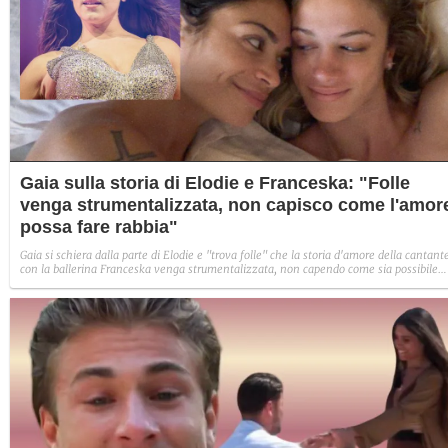
Gaia sulla storia di Elodie e Franceska: "Folle
venga strumentalizzata, non capisco come l'amor
possa fare rabbia"
Gaia si schiera dalla parte di Elodie e "trova folle" che la storia d'amore della cantant
con la ballerina Franceska venga strumentalizzata, non capendo come sia possibile
indignarsi davanti all'amore.