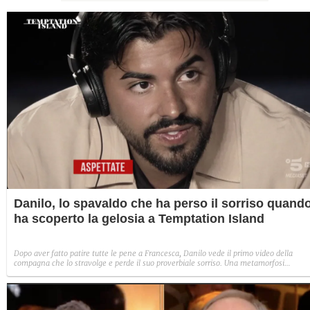
Danilo, lo spavaldo che ha perso il sorriso quand
ha scoperto la gelosia a Temptation Island
Dopo aver fatto patire tutte le pene a Francesca, Danilo vede il primo video della
compagna che lo stravolge e perde il suo proverbiale sorriso. Una metamorfosi
improvvisa che, a suo modo, è simbolo del programma.