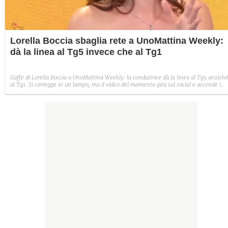
Lorella Boccia sbaglia rete a UnoMattina Weekly:
dà la linea al Tg5 invece che al Tg1
Gaffe di Lorella Boccia a UnoMattina Weekly: la conduttrice dà la linea al Tg5 anzich
al Tg1. Si corregge in un lampo, ma il video del momento gira sui social e accende i
commenti sulla rete.