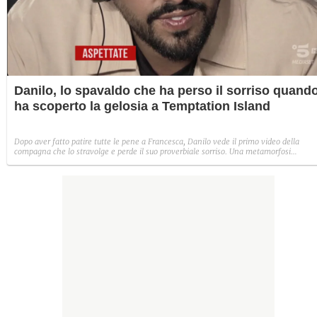
Danilo, lo spavaldo che ha perso il sorriso quand
ha scoperto la gelosia a Temptation Island
Dopo aver fatto patire tutte le pene a Francesca, Danilo vede il primo video della
compagna che lo stravolge e perde il suo proverbiale sorriso. Una metamorfosi
improvvisa che, a suo modo, è simbolo del programma.