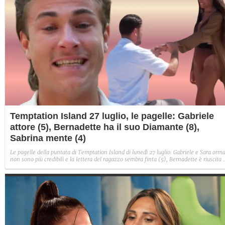
Temptation Island 27 luglio, le pagelle: Gabriele
attore (5), Bernadette ha il suo Diamante (8),
Sabrina mente (4)
Le pagelle della puntata di Temptation Island di lunedì 27 luglio: Gabriele e Sara orma
non sono più credibili e la lettera del ragazzo sembra finta (5), Bernadette è riuscita 
avere il suo Diamante (8) e Sabrina ha negato il bacio con Lory, tradendo di fatto sia
Giovanni che se stessa in un solo momento (4).