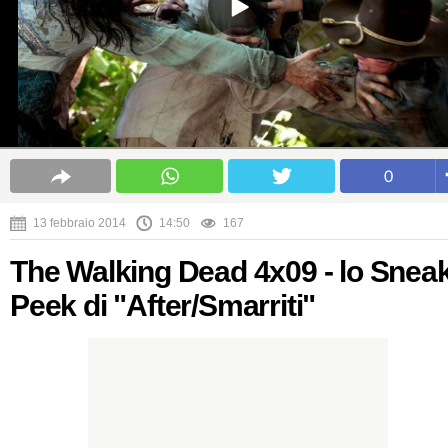
0
13 febbraio 2014
14:50
167
The Walking Dead 4x09 - lo Snea
Peek di "After/Smarriti"