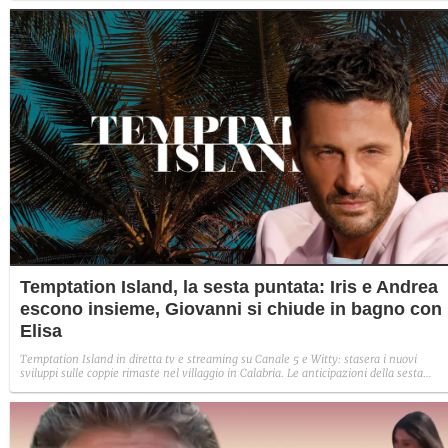
Temptation Island, la sesta puntata: Iris e Andrea
escono insieme, Giovanni si chiude in bagno con
Elisa
Temptation Island in diretta tv e streaming su Canale 5 e Witty: stasera i nuovi
sviluppi sulle coppie rimaste nel villaggio in Calabria. Le anticipazioni della sesta
puntata: Iris torna con Andrea ed escono insieme, Diamante vuole sposare Bernadett
Sabrina rifiuta il falò con Giovanni e si avvicina a Lory.