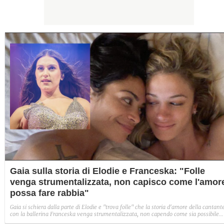
Gaia sulla storia di Elodie e Franceska: "Folle
venga strumentalizzata, non capisco come l'amor
possa fare rabbia"
Gaia si schiera dalla parte di Elodie e "trova folle" che la storia d'amore della cantant
con la ballerina Franceska venga strumentalizzata, non capendo come sia possibile
indignarsi davanti all'amore.