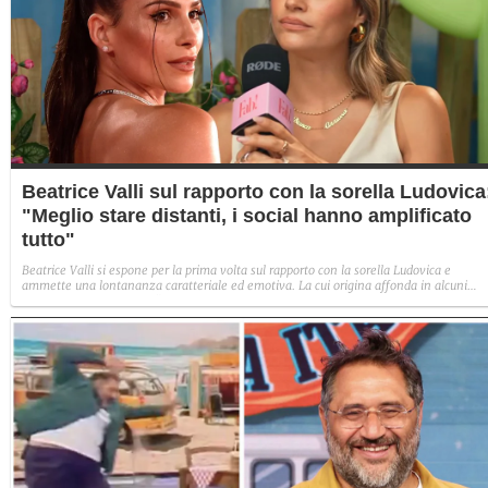
Beatrice Valli sul rapporto con la sorella Ludovica
"Meglio stare distanti, i social hanno amplificato
tutto"
Beatrice Valli si espone per la prima volta sul rapporto con la sorella Ludovica e
ammette una lontananza caratteriale ed emotiva. La cui origina affonda in alcuni
traumi familiari irrisolti: "Quando mia madre era in depressione, io e Eleonora
aiutavamo. Non perché non volesse farlo, ma perché era più piccola e aveva un vissu
diverso".