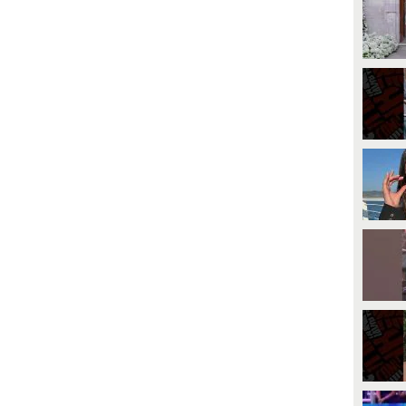
PLAY
PLAY
2209
• di
ViralVideo
9904
• di
Spettacolo Fanpage