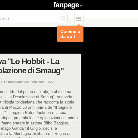
Comincia
da qui!
va "Lo Hobbit - La
olazione di Smaug"
 il
12 dicembre 2013 alle ore 13:22
o esatto dal primo capitolo, è al cinema
bit - La Desolazione di Smaug", secondo
la trilogia tolkieniana che racconta la storia
rra di Mezzo 60 anni prima de "Il Signore
elli". Il regista Peter Jackson e la sua
 dopo i preamboli e le spiegazioni del primo
, fanno entrare in azione Bilbo Baggins, i
l mago Gandalf il Grigio, decisi a
stare la Montagna Solitaria e il Regno di