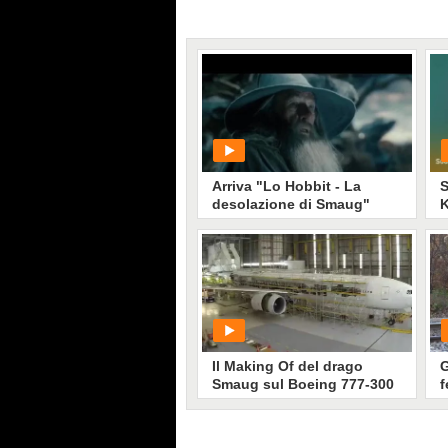
Arriva "Lo Hobbit - La
S
desolazione di Smaug"
K
PLAY
344
• di
Spettacolo Fanpage
Il Making Of del drago
G
Smaug sul Boeing 777-300
f
g