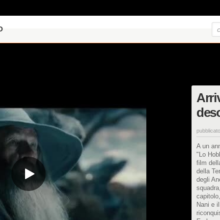
O
Arri
des
pubblicato
A un ann
"Lo Hob
film del
della Te
degli An
squadra,
capitolo
Nani e i
riconqui