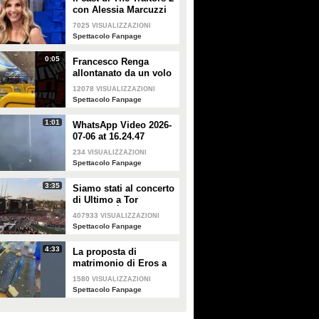
con Alessia Marcuzzi
7025
VISUALIZZAZIONI
Spettacolo Fanpage
0:05
Francesco Renga
allontanato da un volo
Ryanair dopo una
12078
VISUALIZZAZIONI
discussione con gli
Spettacolo Fanpage
steward
1:01
WhatsApp Video 2026-
07-06 at 16.24.47
234
VISUALIZZAZIONI
Spettacolo Fanpage
3:35
Siamo stati al concerto
di Ultimo a Tor
Vergata: "È il giorno
407933
VISUALIZZAZIONI
che aspettavo, questa è
Spettacolo Fanpage
la favola"
4:33
La proposta di
matrimonio di Eros a
Guendalina Canessa
1580
VISUALIZZAZIONI
Spettacolo Fanpage