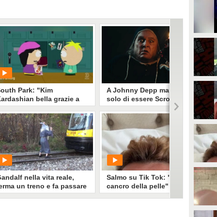
outh Park: "Kim
A Johnny Depp mancava
ardashian bella grazie a
solo di essere Scrooge: il
Photoshop"
film esce il 12 novembre in
Italia
Johnny Depp torna protagonista di
PLAY
una major con Scrooge e gli spiriti
del Natale di Ti West: il primo
trailer arriva dal Comic-Con, in
2901
• di
Daniela Seclì
sala in Italia dal 12 novembre. Nel
cast anche Ian McKellen.
andalf nella vita reale,
Salmo su Tik Tok: "Ho un
erma un treno e fa passare
cancro della pelle" e apre al
li hobbit
dibattito sulle creme solari