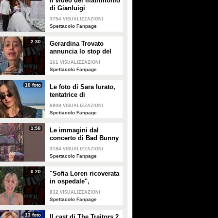
Il video del matrimonio
PLAY
PLAY
di Gianluigi
Donnarumma e Alessia
3754
VISUALIZZAZIONI
Elefante
584
• di
WorldNews
5595
• di
Daniela Seclì
Spettacolo Fanpage
2:30
Gerardina Trovato
annuncia lo stop del
tour per problemi di
161
VISUALIZZAZIONI
salute
Spettacolo Fanpage
10 foto
Le foto di Sara Iurato,
tentatrice di
Temptation Island 2026
6808
VISUALIZZAZIONI
Spettacolo Fanpage
1:58
Le immagini dal
concerto di Bad Bunny
a Milano
3194
VISUALIZZAZIONI
Spettacolo Fanpage
0:20
"Sofia Loren ricoverata
in ospedale",
Alessandra Mussolini
832
VISUALIZZAZIONI
smentisce: "È serena e
Spettacolo Fanpage
forte"
13 foto
Il cast di The Traitors 2