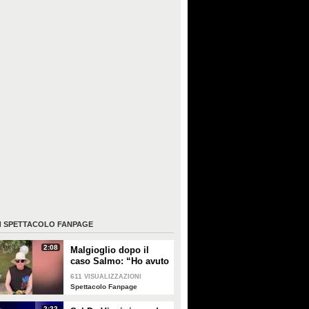
I
SPETTACOLO FANPAGE
2:08
Malgioglio dopo il
caso Salmo: “Ho avuto
un melanoma. Mettete
611
VISUALIZZAZIONI
la crema, non sentite i
Spettacolo Fanpage
ciarlatani”
2:22