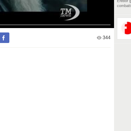
Erebor g
combatte
344