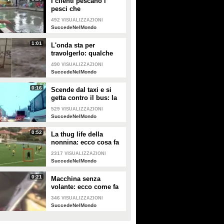
I clienti pescano i
pesci che
consumeranno: ecco
492
VISUALIZZAZIONI
cosa avviene in alcuni
SuccedeNelMondo
ristoranti giapponesi
1:01
L'onda sta per
travolgerlo: qualche
istante ancora e non ci
490
VISUALIZZAZIONI
sarebbe stato nulla da
SuccedeNelMondo
fare
0:16
Scende dal taxi e si
getta contro il bus: la
scena incredibile in
529
VISUALIZZAZIONI
Russia
SuccedeNelMondo
0:52
La thug life della
nonnina: ecco cosa fa
durante una partita di
2317
VISUALIZZAZIONI
calcio
SuccedeNelMondo
0:21
Macchina senza
volante: ecco come fa
il tassista a guidare il
346
VISUALIZZAZIONI
suo veicolo
SuccedeNelMondo