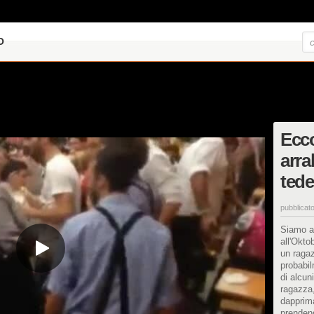
O
Ecco
arra
ted
pubblicato
Siamo al
all'Okto
un raga
probabil
di alcun
ragazza
dapprim
prendend