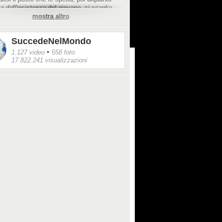
ita dall'insistenza del giovane, si scaglia
i lui prima prendendolo a pugni, poi gli tira
mostra altro
 e doloroso morso sul labbro. Che dolore!
SuccedeNelMondo
•
1.127 video
558 foto
17.822.241 visualizzazioni