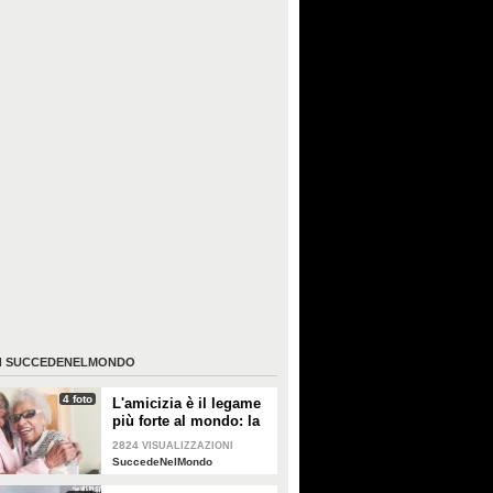
I
SUCCEDENELMONDO
4 foto
L'amicizia è il legame
più forte al mondo: la
storia di due nonne
2824
VISUALIZZAZIONI
amiche da 71 anni
SuccedeNelMondo