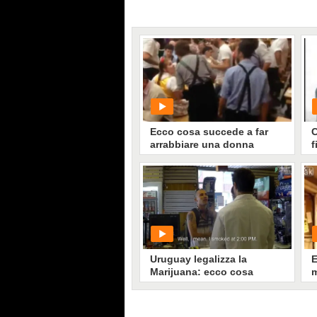
Ecco cosa succede a far
C
arrabbiare una donna
f
tedesca
s
PLAY
4864
• di
SuccedeNelMondo
Uruguay legalizza la
E
Marijuana: ecco cosa
m
succede a chi l'acquista in
l
farmacia