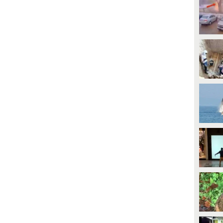
PLAY
PLAY
605
• di
ViralVideo
1251
• di
WorldNews