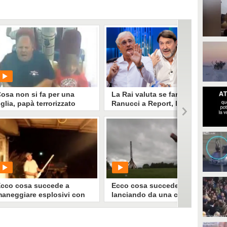
osa non si fa per una
La Rai valuta se far restare
iglia, papà terrorizzato
Ranucci a Report, l’ipotesi
ulla giostra
è che possa sostituirlo
Massimo Giletti
Il futuro di Sigfrido Ranucci alla
PLAY
guida di Report resta al centro
delle valutazioni della Rai. Se il
giornalista dovesse lasciare il
7235
• di
ViralVideo
programma, tra i nomi in corsa
spunta anche quello di Massimo
Giletti.
cco cosa succede a
Ecco cosa succede
aneggiare esplosivi con
lanciando da una catapulta
eggerezza
un auto, un piano e un
barile pieno di esplosivi