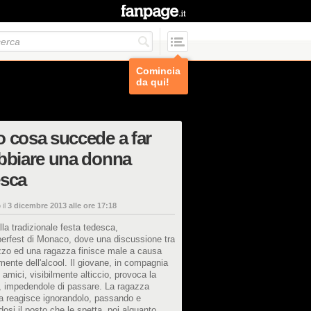
Comincia
da qui!
 cosa succede a far
bbiare una donna
esca
 il
3 dicembre 2013 alle ore 17:18
la tradizionale festa tedesca,
berfest di Monaco, dove una discussione tra
zzo ed una ragazza finisce male a causa
mente dell'alcool. Il giovane, in compagnia
i amici, visibilmente alticcio, provoca la
, impedendole di passare. La ragazza
a reagisce ignorandolo, passando e
osi il posto che le spetta, poi alquanto