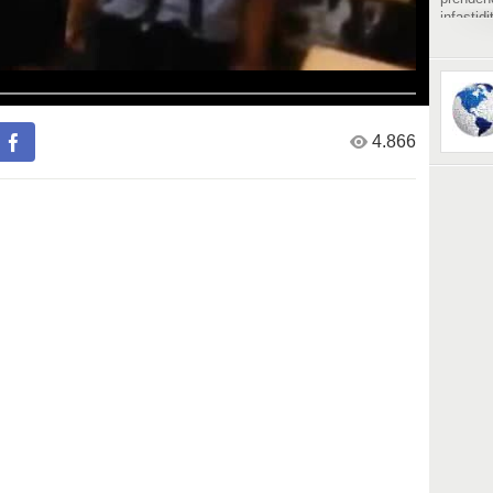
infastid
contro d
un lungo
4.866