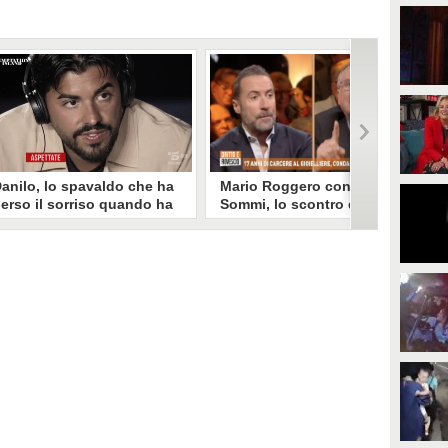
anilo, lo spavaldo che ha
Mario Roggero contro Luca
erso il sorriso quando ha
Sommi, lo scontro del 2023
coperto la gelosia a
torna virale: "Lo
emptation Island
rifarebbe?" "Sì, subito!"
opo aver fatto patire tutte le
Torna virale lo scontro tra Mario
ene a Francesca, Danilo vede il
Roggero e Luca Sommi a Dritto e
rimo video della compagna che
Rovescio nel dicembre 2023. Alla
o stravolge e perde il suo
domanda "Lei lo rifarebbe?" il
roverbiale sorriso. Una
gioielliere, ora condannato in via
etamorfosi improvvisa che, a
definitiva, rispose: "Sì, subito".
uo modo, è simbolo del
rogramma.