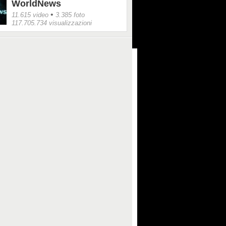
WorldNews
•
11.615 video
3.385 foto
117.705.734 visualizzazioni