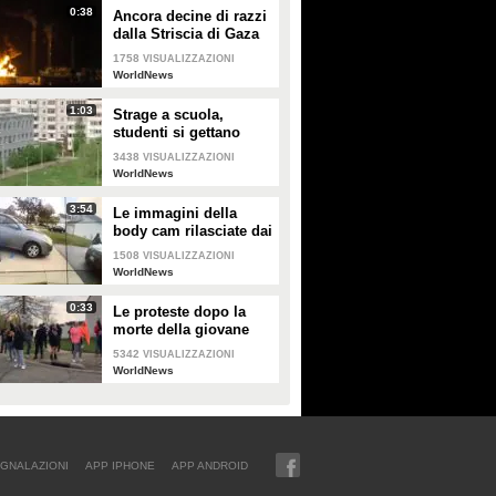
0:38
Ancora decine di razzi
dalla Striscia di Gaza
1758
VISUALIZZAZIONI
WorldNews
1:03
Strage a scuola,
studenti si gettano
dalle finestre al terzo
3438
VISUALIZZAZIONI
piano per scappare:
WorldNews
due muoiono
3:54
Le immagini della
body cam rilasciate dai
poliziotti di Columbus
1508
VISUALIZZAZIONI
WorldNews
0:33
Le proteste dopo la
morte della giovane
Makiyah Bryant in Ohio
5342
VISUALIZZAZIONI
WorldNews
GNALAZIONI
APP IPHONE
APP ANDROID