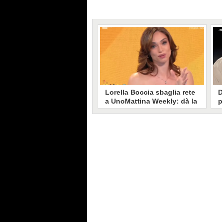
Lorella Boccia sbaglia rete
D
a UnoMattina Weekly: dà la
p
linea al Tg5 invece che al
s
Tg1
T
Gaffe di Lorella Boccia a
D
UnoMattina Weekly: la conduttrice
p
dà la linea al Tg5 anziché al Tg1.
p
Si corregge in un lampo, ma il
l
video del momento gira sui social
p
e accende i commenti sulla rete.
m
s
p