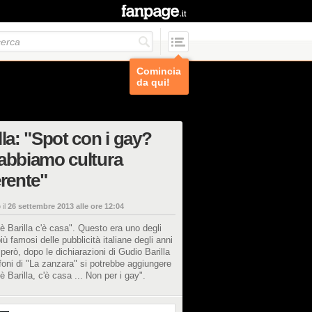
Comincia
da qui!
lla: "Spot con i gay?
abbiamo cultura
erente"
 il
26 settembre 2013 alle ore 12:04
è Barilla c'è casa". Questo era uno degli
iù famosi delle pubblicità italiane degli anni
 però, dopo le dichiarazioni di Gudio Barilla
foni di "La zanzara" si potrebbe aggiungere
è Barilla, c'è casa ... Non per i gay".