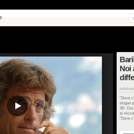
O
Bari
Noi 
diff
pubblicato
"Dove c'
slogan p
'90. Ora
ai micro
"Dove c'