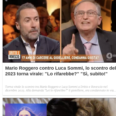
Mario Roggero contro Luca Sommi, lo scontro del
2023 torna virale: "Lo rifarebbe?" "Sì, subito!"
Torna virale lo scontro tra Mario Roggero e Luca Sommi a Dritto e Rovescio nel
dicembre 2023. Alla domanda "Lei lo rifarebbe?" il gioielliere, ora condannato in via
definitiva, rispose: "Sì, subito".