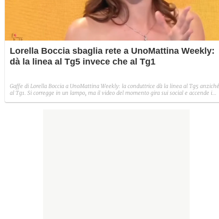
Lorella Boccia sbaglia rete a UnoMattina Weekly:
dà la linea al Tg5 invece che al Tg1
Gaffe di Lorella Boccia a UnoMattina Weekly: la conduttrice dà la linea al Tg5 anzich
al Tg1. Si corregge in un lampo, ma il video del momento gira sui social e accende i
commenti sulla rete.