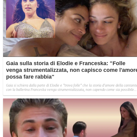
Gaia sulla storia di Elodie e Franceska: "Folle
venga strumentalizzata, non capisco come l'amor
possa fare rabbia"
Gaia si schiera dalla parte di Elodie e "trova folle" che la storia d'amore della cantant
con la ballerina Franceska venga strumentalizzata, non capendo come sia possibile
indignarsi davanti all'amore.