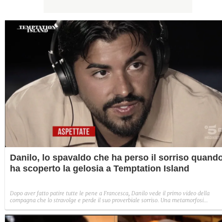
Danilo, lo spavaldo che ha perso il sorriso quand
ha scoperto la gelosia a Temptation Island
Dopo aver fatto patire tutte le pene a Francesca, Danilo vede il primo video della
compagna che lo stravolge e perde il suo proverbiale sorriso. Una metamorfosi
improvvisa che, a suo modo, è simbolo del programma.