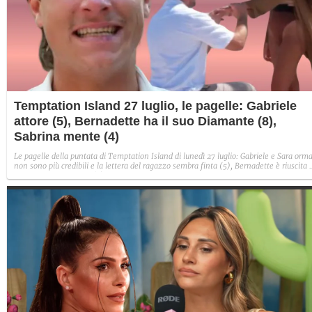
Temptation Island 27 luglio, le pagelle: Gabriele
attore (5), Bernadette ha il suo Diamante (8),
Sabrina mente (4)
Le pagelle della puntata di Temptation Island di lunedì 27 luglio: Gabriele e Sara orma
non sono più credibili e la lettera del ragazzo sembra finta (5), Bernadette è riuscita 
avere il suo Diamante (8) e Sabrina ha negato il bacio con Lory, tradendo di fatto sia
Giovanni che se stessa in un solo momento (4).