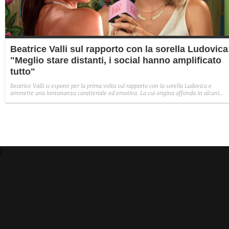
Beatrice Valli sul rapporto con la sorella Ludovica
"Meglio stare distanti, i social hanno amplificato
tutto"
Beatrice Valli si espone per la prima volta sul rapporto con la sorella Ludovica e
ammette una lontananza caratteriale ed emotiva. La cui origina affonda in alcuni
traumi familiari irrisolti: "Quando mia madre era in depressione, io e Eleonora
aiutavamo. Non perché non volesse farlo, ma perché era più piccola e aveva un vissu
diverso".
)