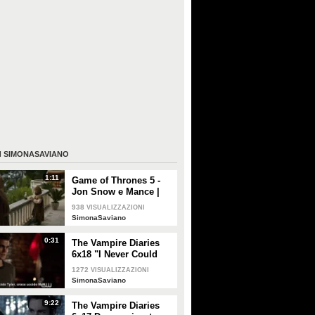
I
SIMONASAVIANO
1:11
Game of Thrones 5 -
Jon Snow e Mance |
Varys e Tyrion a
938
VISUALIZZAZIONI
colloquio (sub ita)
SimonaSaviano
0:31
The Vampire Diaries
6x18 "I Never Could
Love Like That",
1272
VISUALIZZAZIONI
promo (sub ita)
SimonaSaviano
9:22
The Vampire Diaries