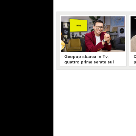
Geopop sbarca in Tv,
D
quattro prime serate sul
p
NOVE per raccontare i
s
grandi disastri della storia
T
A partire da settembre Andrea
D
Moccia sbarca in prima serata con
p
il suo progetto di divulgazione,
p
che salta dalla rete al
l
telecomando con "Geopop
p
racconta". Quattro speciali per
m
offrire un punto di vista diverso su
s
quattro eventi tragici della storia
p
recente.