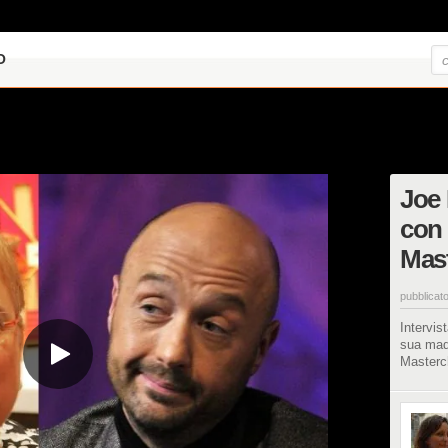
O
Joe 
con 
Mast
pubblicato
Intervis
sua madr
Masterch