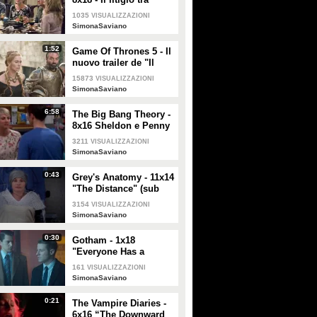
Sheldon e Leonard a
1035
VISUALIZZAZIONI
cena (sub ita)
SimonaSaviano
1:52
Game Of Thrones 5 - Il
nuovo trailer de "Il
Trono di Spade 5" (sub
15873
VISUALIZZAZIONI
ita)
SimonaSaviano
6:58
The Big Bang Theory -
8x16 Sheldon e Penny
si fissano negli occhi
3211
VISUALIZZAZIONI
(sub ita)
SimonaSaviano
0:43
Grey's Anatomy - 11x14
"The Distance" (sub
ita)
3154
VISUALIZZAZIONI
SimonaSaviano
0:30
Gotham - 1x18
"Everyone Has a
Cobblepot", promo
161
VISUALIZZAZIONI
(sub ita)
SimonaSaviano
0:21
The Vampire Diaries -
6x16 “The Downward