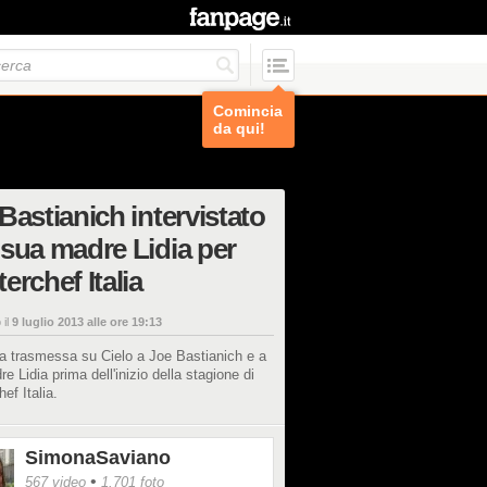
Comincia
da qui!
Bastianich intervistato
sua madre Lidia per
erchef Italia
 il
9 luglio 2013 alle ore 19:13
ta trasmessa su Cielo a Joe Bastianich e a
e Lidia prima dell'inizio della stagione di
ef Italia.
SimonaSaviano
•
567 video
1.701 foto