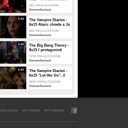
Spiral”, promo (sub
902
VISUALIZZAZIONI
ita)
SimonaSaviano
3:45
The Vampire Diaries -
6x15 Alaric chiede a Jo
di sposarlo (sub ita)
686
VISUALIZZAZIONI
SimonaSaviano
3:45
The Big Bang Theory -
8x15 I protagonisti
ricordano la madre di
3755
VISUALIZZAZIONI
Howie, morta (sub ita)
SimonaSaviano
6:56
The Vampire Diaries -
6x15 "Let Her Go", il
ritorno di Bonnie (sub
3250
VISUALIZZAZIONI
ita)
SimonaSaviano
GNALAZIONI
APP IPHONE
APP ANDROID