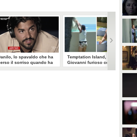
anilo, lo spavaldo che ha
Temptation Island,
erso il sorriso quando ha
Giovanni furioso con
coperto la gelosia a
Sabrina minaccia di
emptation Island
distruggere il villaggio:
"Voglio il falò"
opo aver fatto patire tutte le
Giovanni Grazioso a Temptation
ene a Francesca, Danilo vede il
Island 2026 perde le staffe davanti
rimo video della compagna che
alle immagini della fidanzata
o stravolge e perde il suo
Sabrina Soussi sempre più vicina
roverbiale sorriso. Una
al single Lory e sbotta con la
etamorfosi improvvisa che, a
produzione: "Metto il villaggio
uo modo, è simbolo del
sotto sopra. Non è una minaccia, è
rogramma.
un avvertimento".