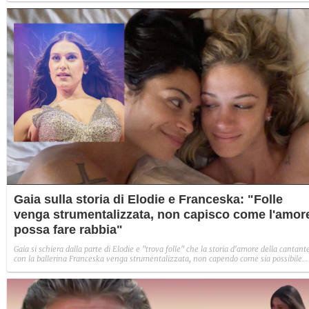
Gaia sulla storia di Elodie e Franceska: "Folle
venga strumentalizzata, non capisco come l'amor
possa fare rabbia"
Gaia si schiera dalla parte di Elodie e "trova folle" che la storia d'amore della cantant
con la ballerina Franceska venga strumentalizzata, non capendo come sia possibile
indignarsi davanti all'amore.