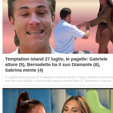
Temptation Island 27 luglio, le pagelle: Gabriele
attore (5), Bernadette ha il suo Diamante (8),
Sabrina mente (4)
Le pagelle della puntata di Temptation Island di lunedì 27 luglio: Gabriele e Sara orma
non sono più credibili e la lettera del ragazzo sembra finta (5), Bernadette è riuscita 
avere il suo Diamante (8) e Sabrina ha negato il bacio con Lory, tradendo di fatto sia
Giovanni che se stessa in un solo momento (4).