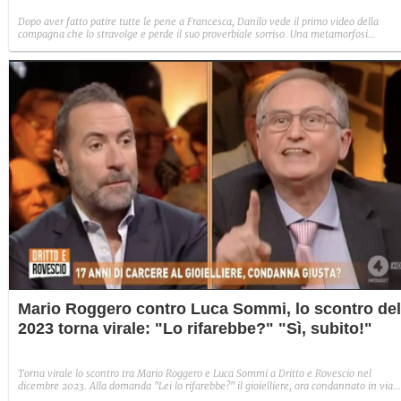
Dopo aver fatto patire tutte le pene a Francesca, Danilo vede il primo video della
compagna che lo stravolge e perde il suo proverbiale sorriso. Una metamorfosi
improvvisa che, a suo modo, è simbolo del programma.
Mario Roggero contro Luca Sommi, lo scontro del
2023 torna virale: "Lo rifarebbe?" "Sì, subito!"
Torna virale lo scontro tra Mario Roggero e Luca Sommi a Dritto e Rovescio nel
dicembre 2023. Alla domanda "Lei lo rifarebbe?" il gioielliere, ora condannato in via
definitiva, rispose: "Sì, subito".