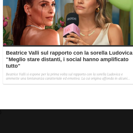
Beatrice Valli sul rapporto con la sorella Ludovica
"Meglio stare distanti, i social hanno amplificato
tutto"
Beatrice Valli si espone per la prima volta sul rapporto con la sorella Ludovica e
ammette una lontananza caratteriale ed emotiva. La cui origina affonda in alcuni
traumi familiari irrisolti: "Quando mia madre era in depressione, io e Eleonora
aiutavamo. Non perché non volesse farlo, ma perché era più piccola e aveva un vissu
diverso".
)