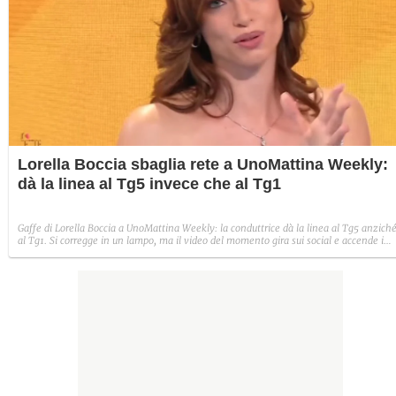
Lorella Boccia sbaglia rete a UnoMattina Weekly:
dà la linea al Tg5 invece che al Tg1
Gaffe di Lorella Boccia a UnoMattina Weekly: la conduttrice dà la linea al Tg5 anzich
al Tg1. Si corregge in un lampo, ma il video del momento gira sui social e accende i
commenti sulla rete.