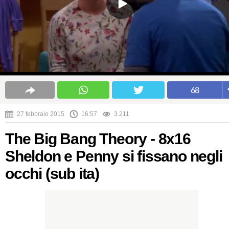
68
27 febbraio 2015
16:57
3.211
The Big Bang Theory - 8x16
Sheldon e Penny si fissano negli
occhi (sub ita)