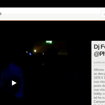
O
Dj F
@Phi
pubblicato
Alfonso
un dee-j
1978.Il 
sua vita
punto da
sua vita
hobby co
ed ha su
Campani