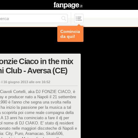
Comincia
da qui!
onzie Ciaco in the mix
 Club - Aversa (CE)
 il
16 giugno 2013 alle ore 16:52
 Ciavoli Cortelli, aka DJ FONZIE CIACO, è
ay e producer nato a Napoli il 21 settembre
1990 è l'anno che segna una svolta nella
:ha inizio la passione per la musica a tal
 scoprirla poi come reale compagna della
.A 13 anni ha cominciato a fare il dj per
l nome di DJ CIAKO. E' stato dj resident
onato nelle maggiori discoteche di Napoli e
a: City, Puro, Aramacao, Skalo506,