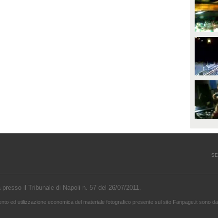
SE
a presso il Tribunale di Napoli n. 57 del 26/07/2011.
mento ed utilizzazione economica del materiale fotografico presente sul sito Fanpage.it sono da 