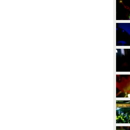
PLAY
PLAY
53
• di
djfonzieciaco
86
• di
antoniopecchia