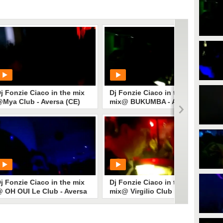
j Fonzie Ciaco in the mix
Dj Fonzie Ciaco in the
Mya Club - Aversa (CE)
mix@ BUKUMBA - AVERSA
(CE)
PLAY
PLAY
318
• di
djfonzieciaco
152
• di
djfonzieciaco
j Fonzie Ciaco in the mix
Dj Fonzie Ciaco in the
 OH OUI Le Club - Aversa
mix@ Virgilio Club NAPOLI
CE)