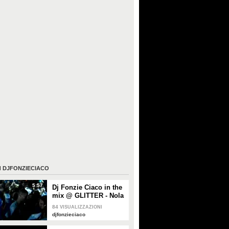
I
DJFONZIECIACO
5:57
Dj Fonzie Ciaco in the
mix @ GLITTER - Nola
(NA)
84
VISUALIZZAZIONI
djfonzieciaco