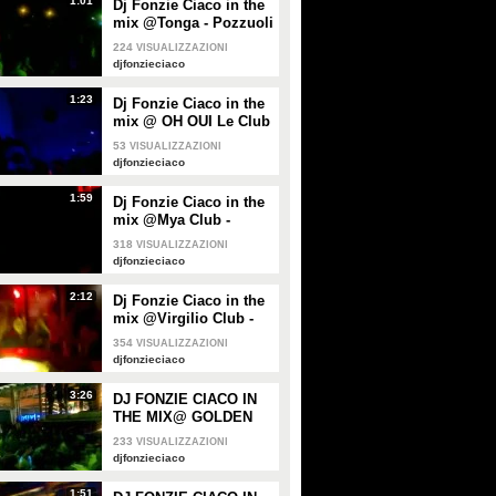
1:01
Dj Fonzie Ciaco in the
PLAY
PLAY
mix @Tonga - Pozzuoli
(NA)
224
VISUALIZZAZIONI
33
• di
djfonzieciaco
84
• di
djfonzieciaco
djfonzieciaco
1:23
Dj Fonzie Ciaco in the
mix @ OH OUI Le Club
- Aversa (CE)
53
VISUALIZZAZIONI
djfonzieciaco
1:59
Dj Fonzie Ciaco in the
mix @Mya Club -
Aversa (CE)
318
VISUALIZZAZIONI
djfonzieciaco
2:12
Dj Fonzie Ciaco in the
mix @Virgilio Club -
NAPOLI
354
VISUALIZZAZIONI
djfonzieciaco
3:26
DJ FONZIE CIACO IN
THE MIX@ GOLDEN
GATE - NAPOLI 14 01
233
VISUALIZZAZIONI
2012
djfonzieciaco
1:51