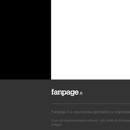
Fanpage.it è una testata giornalistica registrat
Ove non espressamente indicato, tutti i diritti di sfrutta
Images.