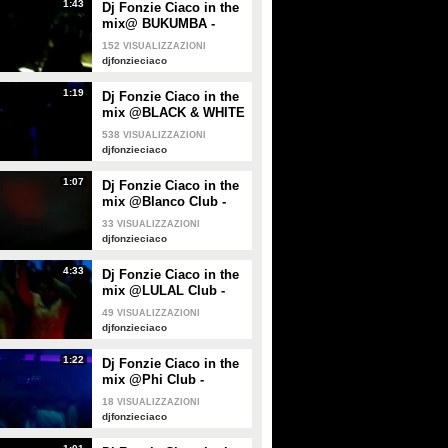
1:43
Dj Fonzie Ciaco in the
mix@ BUKUMBA -
AVERSA (CE)
152
VISUALIZZAZIONI
djfonzieciaco
1:19
Dj Fonzie Ciaco in the
mix @BLACK & WHITE
DISCO - POZZUOLI
538
VISUALIZZAZIONI
(NA)
djfonzieciaco
1:07
Dj Fonzie Ciaco in the mix
Dj Fonzie Ciaco in the
Dj Fonzie Ciaco in the mix
mix @Blanco Club -
@Virgilio Club - NAPOLI
@ Neo Voga Club - NAPOLI
Napoli
33
VISUALIZZAZIONI
djfonzieciaco
4:33
Dj Fonzie Ciaco in the
PLAY
PLAY
mix @LULAL Club -
Napoli -10/03/2012
49
VISUALIZZAZIONI
354
• di
djfonzieciaco
235
• di
djfonzieciaco
djfonzieciaco
1:22
Dj Fonzie Ciaco in the
Dj Fonzie Ciaco in the mix
Dj Fonzie Ciaco in the mix
mix @Phi Club -
@Blanco Club - Napoli
@ GLITTER - Nola (NA)
Aversa (CE)
18
VISUALIZZAZIONI
Capodanno 2013
djfonzieciaco