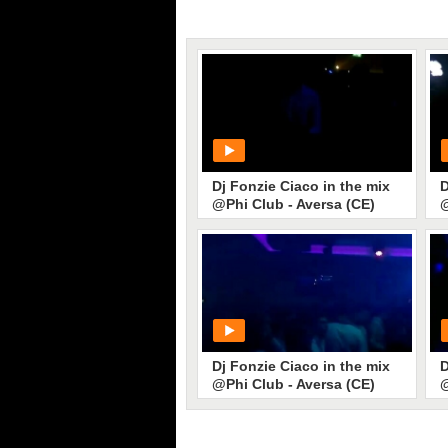
Dj Fonzie Ciaco in the mix
D
@Phi Club - Aversa (CE)
@
PLAY
36
• di
djfonzieciaco
Dj Fonzie Ciaco in the mix
D
@Phi Club - Aversa (CE)
@
Capodanno 2013
(