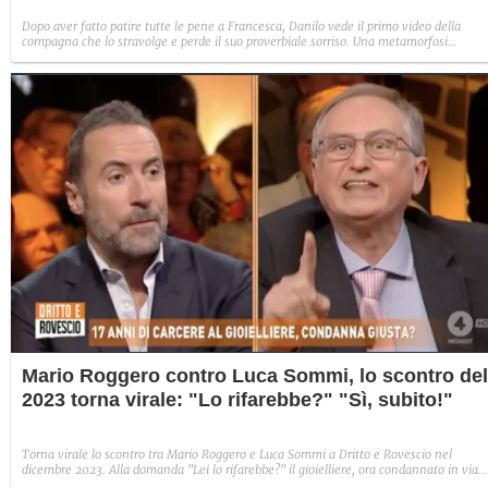
Dopo aver fatto patire tutte le pene a Francesca, Danilo vede il primo video della
compagna che lo stravolge e perde il suo proverbiale sorriso. Una metamorfosi
improvvisa che, a suo modo, è simbolo del programma.
Mario Roggero contro Luca Sommi, lo scontro del
2023 torna virale: "Lo rifarebbe?" "Sì, subito!"
Torna virale lo scontro tra Mario Roggero e Luca Sommi a Dritto e Rovescio nel
dicembre 2023. Alla domanda "Lei lo rifarebbe?" il gioielliere, ora condannato in via
definitiva, rispose: "Sì, subito".