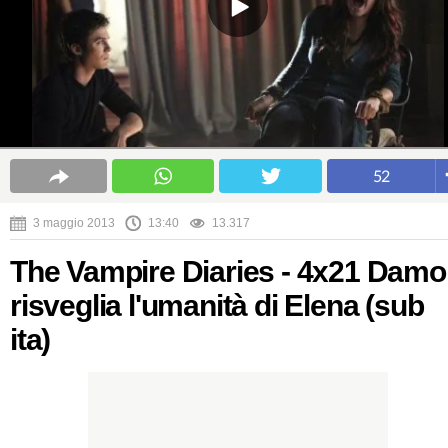
52
3 maggio 2013
13:40
13.317
The Vampire Diaries - 4x21 Dam
risveglia l'umanità di Elena (sub
ita)