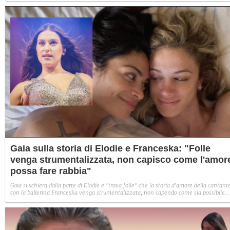
Gaia sulla storia di Elodie e Franceska: "Folle
venga strumentalizzata, non capisco come l'amor
possa fare rabbia"
Gaia si schiera dalla parte di Elodie e "trova folle" che la storia d'amore della cantant
con la ballerina Franceska venga strumentalizzata, non capendo come sia possibile
indignarsi davanti all'amore.