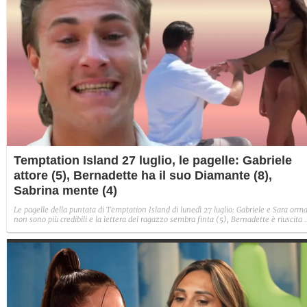
Temptation Island 27 luglio, le pagelle: Gabriele
attore (5), Bernadette ha il suo Diamante (8),
Sabrina mente (4)
Le pagelle della puntata di Temptation Island di lunedì 27 luglio: Gabriele e Sara orma
non sono più credibili e la lettera del ragazzo sembra finta (5), Bernadette è riuscita 
avere il suo Diamante (8) e Sabrina ha negato il bacio con Lory, tradendo di fatto sia
Giovanni che se stessa in un solo momento (4).