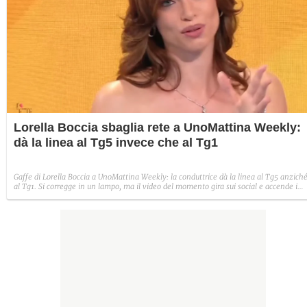
Lorella Boccia sbaglia rete a UnoMattina Weekly:
dà la linea al Tg5 invece che al Tg1
Gaffe di Lorella Boccia a UnoMattina Weekly: la conduttrice dà la linea al Tg5 anzich
al Tg1. Si corregge in un lampo, ma il video del momento gira sui social e accende i
commenti sulla rete.