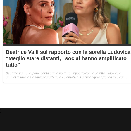
Beatrice Valli sul rapporto con la sorella Ludovica
"Meglio stare distanti, i social hanno amplificato
tutto"
Beatrice Valli si espone per la prima volta sul rapporto con la sorella Ludovica e
ammette una lontananza caratteriale ed emotiva. La cui origina affonda in alcuni
traumi familiari irrisolti: "Quando mia madre era in depressione, io e Eleonora
aiutavamo. Non perché non volesse farlo, ma perché era più piccola e aveva un vissu
diverso".
)