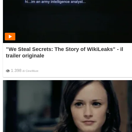
"We Steal Secrets: The Story of WikiLeaks" - il
trailer originale
1.398
di
CineMust