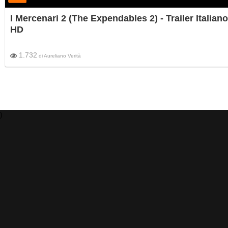
I Mercenari 2 (The Expendables 2) - Trailer Italiano
HD
1.732
di
Aureliano Verità
)