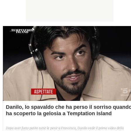
Danilo, lo spavaldo che ha perso il sorriso quand
ha scoperto la gelosia a Temptation Island
Dopo aver fatto patire tutte le pene a Francesca, Danilo vede il primo video della