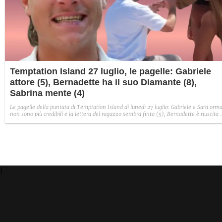
Temptation Island 27 luglio, le pagelle: Gabriele
attore (5), Bernadette ha il suo Diamante (8),
Sabrina mente (4)
Le pagelle della puntata di Temptation Island di lunedì 27 luglio: Gabriele e Sara orma
non sono più credibili e la lettera del ragazzo sembra finta (5), Bernadette è riuscita 
avere il suo Diamante (8) e Sabrina ha negato il bacio con Lory, tradendo di fatto sia
Giovanni che se stessa in un solo momento (4).
)