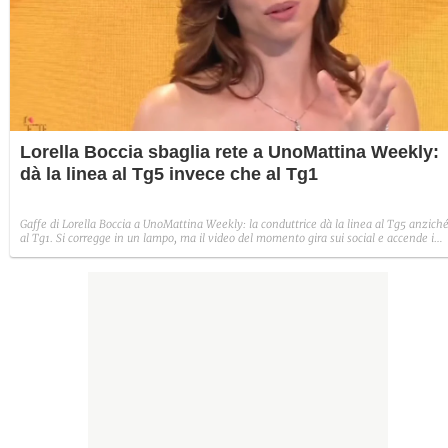
Lorella Boccia sbaglia rete a UnoMattina Weekly:
dà la linea al Tg5 invece che al Tg1
Gaffe di Lorella Boccia a UnoMattina Weekly: la conduttrice dà la linea al Tg5 anzich
al Tg1. Si corregge in un lampo, ma il video del momento gira sui social e accende i
commenti sulla rete.