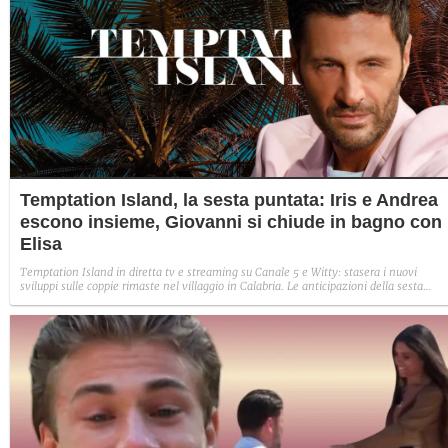
Temptation Island, la sesta puntata: Iris e Andrea
escono insieme, Giovanni si chiude in bagno con
Elisa
Temptation Island in diretta tv e streaming su Canale 5 e Witty: stasera i nuovi
sviluppi sulle coppie rimaste nel villaggio in Calabria. Le anticipazioni della sesta
puntata: Iris torna con Andrea ed escono insieme, Diamante vuole sposare Bernadett
Sabrina rifiuta il falò con Giovanni e si avvicina a Lory.