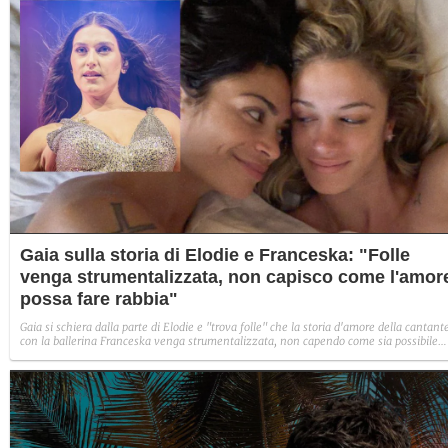
Gaia sulla storia di Elodie e Franceska: "Folle
venga strumentalizzata, non capisco come l'amor
possa fare rabbia"
Gaia si schiera dalla parte di Elodie e "trova folle" che la storia d'amore della cantant
con la ballerina Franceska venga strumentalizzata, non capendo come sia possibile
indignarsi davanti all'amore.