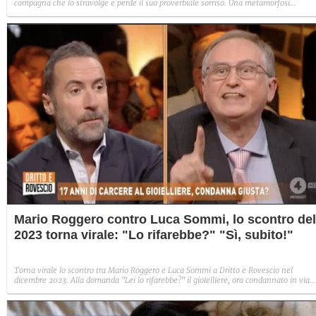
compagna che lo stravolge e perde il suo proverbiale sorriso. Una metamorfosi
improvvisa che, a suo modo, è simbolo del programma.
Mario Roggero contro Luca Sommi, lo scontro del
2023 torna virale: "Lo rifarebbe?" "Sì, subito!"
Torna virale lo scontro tra Mario Roggero e Luca Sommi a Dritto e Rovescio nel
dicembre 2023. Alla domanda "Lei lo rifarebbe?" il gioielliere, ora condannato in via
definitiva, rispose: "Sì, subito".