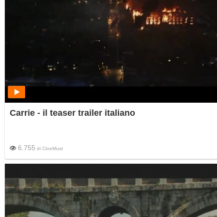
Carrie - il teaser trailer italiano
6.755
di
CineMust