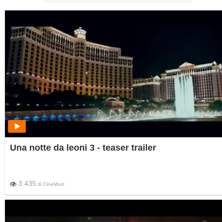
Una notte da leoni 3 - teaser trailer
3.435
di
CineMust