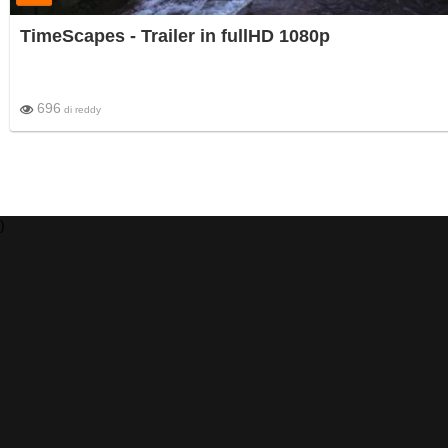
TimeScapes - Trailer in fullHD 1080p
696
di
reddy
)