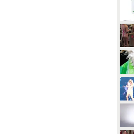
PLAY
ll'ultimo video al GP d'Ungheria
he non lascerebbe spazio a dubbi:
e voci sulla gravidanza di
9930
• di
Spettacolo Fanpage
lexandra Saint Mleux, moglie di
harles Leclerc, si rincorrono da
esi. Ma tra outfit strategici in
tile Anne Hathaway e le teorie su
resunte date fortunate, la coppia
ace. Alcuni indizi però sembrano
arlare per loro.