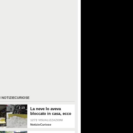
I
NOTIZIECURIOSE
2:15
La neve lo aveva
bloccato in casa, ecco
la magnifica reazione
1272
VISUALIZZAZIONI
del veterano disabile
NotizieCuriose