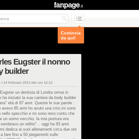
Comincia
da qui!
les Eugster il nonno
 builder
 il
14 febbraio 2013 alle ore 12:13
Eugster un dentista di Londra ormai in
 ha iniziato la sua carriera da body builder
nera" età di 87 anni. Queste le sue parole :
 avevo 85 anni ho avuto una crisi,mi sono
 nello specchio e mi sono reso conto che
i un uomo vecchio, la mia postura era
e, sembravo un relitto"... oggi ha 93 anni.
rni dedica ai suoi allenamenti circa due ore
 a fare fino a 50 piegamenti sulle