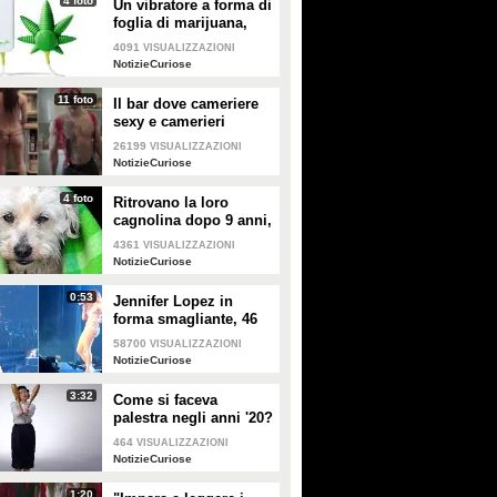
4 foto
Un vibratore a forma di
PLAY
PLAY
foglia di marijuana,
assicura momenti di
4091
VISUALIZZAZIONI
vero godimento
232
• di
Spettacolo Fanpage
891
• di
Spettacolo Fanpage
NotizieCuriose
11 foto
Il bar dove cameriere
sexy e camerieri
muscolosi preparano il
26199
VISUALIZZAZIONI
caffè
NotizieCuriose
4 foto
Ritrovano la loro
cagnolina dopo 9 anni,
a 1700 km da casa
4361
VISUALIZZAZIONI
NotizieCuriose
0:53
Jennifer Lopez in
forma smagliante, 46
anni e uno show da
58700
VISUALIZZAZIONI
paura per i fan di Las
NotizieCuriose
Vegas
3:32
Come si faceva
palestra negli anni '20?
100 anni di esercizi in
464
VISUALIZZAZIONI
3 minuti
NotizieCuriose
1:20