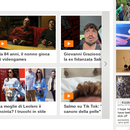
a 84 anni, il nonno gioca
Giovanni Grazioso difende
i videogames
la ex fidanzata Sabrina
PLAY
PLAY
2463
• di
NotizieCuriose
3815
• di
Spettacolo Fanpage
a moglie di Leclerc è
Salmo su Tik Tok: "Ho un
ncinta? I trucchi in stile
cancro della pelle" e apre al
nne Hathaway e la teoria
dibattito sulle creme solari
el 2 agosto: cosa
sappiamo
alle vacanze a Saint-Tropez fino