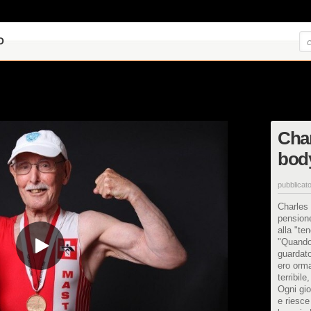
O
Char
body
pubblicato
Charles 
pensione
alla "te
"Quando
guardato
ero orma
terribil
Ogni gio
e riesce