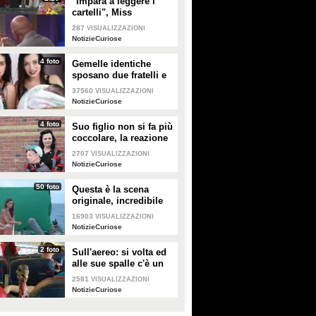
"Impara a leggere i
cartelli", Miss
Colombia si "vendica"
287
VISUALIZZAZIONI
col presentatore di
NotizieCuriose
Miss Universo
4 foto
Gemelle identiche
sposano due fratelli e
partoriscono lo stesso
37560
VISUALIZZAZIONI
giorno
NotizieCuriose
4 foto
Suo figlio non si fa più
coccolare, la reazione
di questa mamma vi
2707
VISUALIZZAZIONI
farà sorridere
NotizieCuriose
50 foto
Questa è la scena
originale, incredibile
quello che diventa al
16903
VISUALIZZAZIONI
cinema
NotizieCuriose
2 foto
Sull'aereo: si volta ed
alle sue spalle c'è un
tacchino, il motivo fa
2581
VISUALIZZAZIONI
discutere
NotizieCuriose