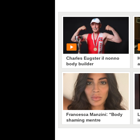
Charles Eugster il nonno
H
body builder
a
PLAY
14621
• di
NotizieCuriose
Francesca Manzini: “Body
L
shaming mentre
i
conducevo Striscia la
A
notizia, volevano
d
dimagrissi per il
Francesca Manizni rivolge una
D