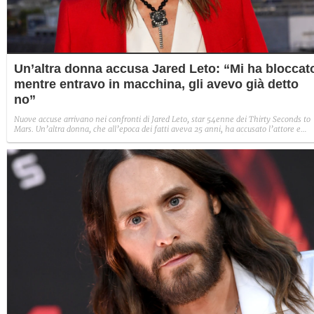
Un’altra donna accusa Jared Leto: “Mi ha bloccat
mentre entravo in macchina, gli avevo già detto
no”
Nuove accuse arrivano nei confronti di Jared Leto, star 54enne dei Thirty Seconds to
Mars. Un’altra donna, che all’epoca dei fatti aveva 25 anni, ha accusato l’attore e
cantante di comportamento sessuale inappropriato: “Lo avevo già rifiutato, ma ha
tentato di bloccarmi mentre salivo in macchina per andarmene”.