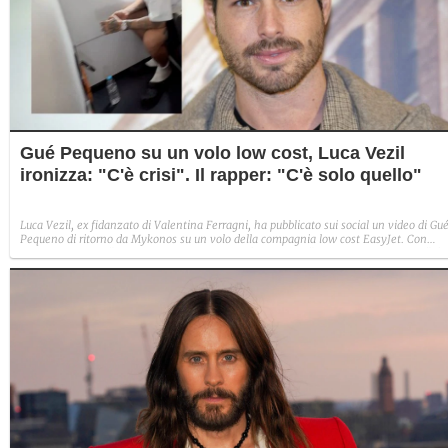
Gué Pequeno su un volo low cost, Luca Vezil
ironizza: "C'è crisi". Il rapper: "C'è solo quello"
Luca Vezil, ex fidanzato di Valentina Ferragni, ha pubblicato sui social un video di Gu
Pequeno di ritorno da Mykonos su un volo della compagnia low cost EasyJet. Con
ironia, ha scritto: "From private jet to EasyJet è un attimo". Il rapper ha risposto: "C'e
solo quello, ritardato".