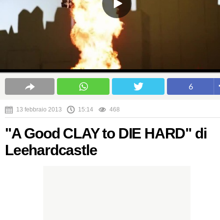
6
13 febbraio 2013
15:14
468
"A Good CLAY to DIE HARD" di
Leehardcastle