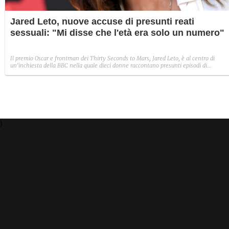
Jared Leto, nuove accuse di presunti reati
sessuali: "Mi disse che l'età era solo un numero"
Il premio Oscar e frontman dei Thirty Seconds to Mars, Jared Leto, è al centro di
un'inchiesta della BBC nella quale dieci donne raccontano presunti episodi di
comportamenti sessualmente inappropriati avvenuti tra il 2002 e il 2016. Quattro di
loro accusano l'attore di condotte che, se confermate, potrebbero configurare reati di
natura sessuale.
)