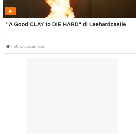
"A Good CLAY to DIE HARD" di Leehardcastle
468
di
Aureliano Verità