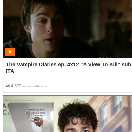
The Vampire Diaries ep. 4x12 "A View To Kill" sub
ITA
4.579
di
SimonaSaviano