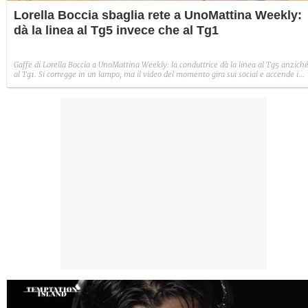
Lorella Boccia sbaglia rete a UnoMattina Weekly:
dà la linea al Tg5 invece che al Tg1
Gaffe di Lorella Boccia a UnoMattina Weekly: la conduttrice dà la linea al Tg5 anzich
al Tg1. Si corregge in un lampo, ma il video del momento gira sui social e accende i
commenti sulla rete.