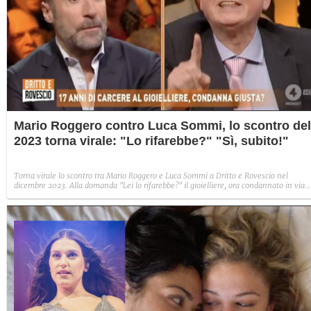
Mario Roggero contro Luca Sommi, lo scontro del
2023 torna virale: "Lo rifarebbe?" "Sì, subito!"
Torna virale lo scontro tra Mario Roggero e Luca Sommi a Dritto e Rovescio nel
dicembre 2023. Alla domanda "Lei lo rifarebbe?" il gioielliere, ora condannato in via
definitiva, rispose: "Sì, subito".