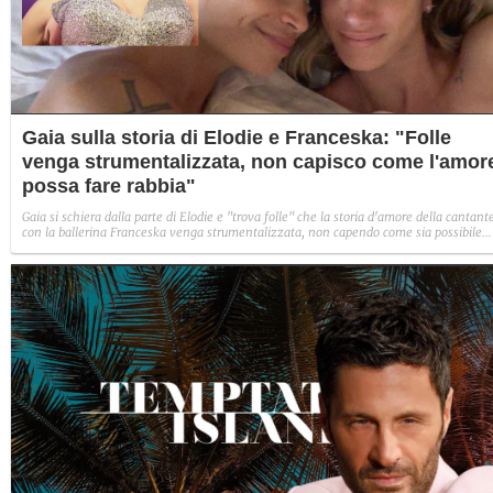
Gaia sulla storia di Elodie e Franceska: "Folle
venga strumentalizzata, non capisco come l'amor
possa fare rabbia"
Gaia si schiera dalla parte di Elodie e "trova folle" che la storia d'amore della cantant
con la ballerina Franceska venga strumentalizzata, non capendo come sia possibile
indignarsi davanti all'amore.