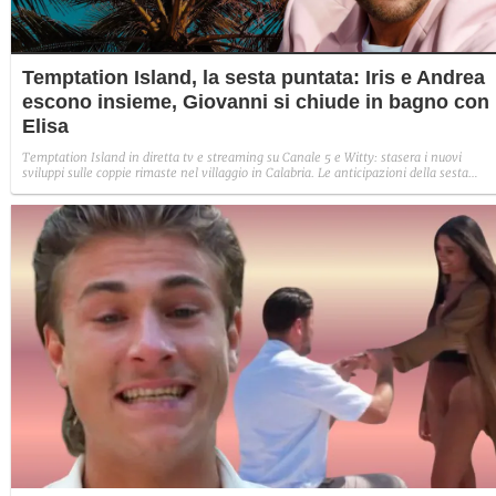
Temptation Island, la sesta puntata: Iris e Andrea
escono insieme, Giovanni si chiude in bagno con
Elisa
Temptation Island in diretta tv e streaming su Canale 5 e Witty: stasera i nuovi
sviluppi sulle coppie rimaste nel villaggio in Calabria. Le anticipazioni della sesta
puntata: Iris torna con Andrea ed escono insieme, Diamante vuole sposare Bernadett
Sabrina rifiuta il falò con Giovanni e si avvicina a Lory.