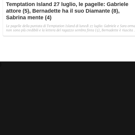
Temptation Island 27 luglio, le pagelle: Gabriele
attore (5), Bernadette ha il suo Diamante (8),
Sabrina mente (4)
Le pagelle della puntata di Temptation Island di lunedì 27 luglio: Gabriele e Sara orma
non sono più credibili e la lettera del ragazzo sembra finta (5), Bernadette è riuscita 
avere il suo Diamante (8) e Sabrina ha negato il bacio con Lory, tradendo di fatto sia
Giovanni che se stessa in un solo momento (4).
)