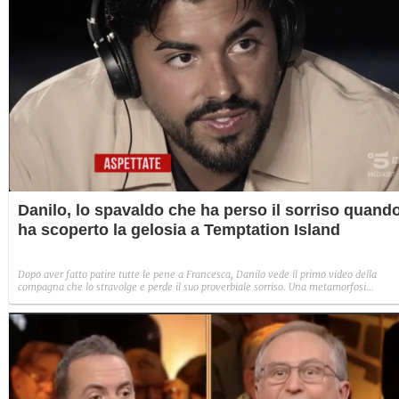
Danilo, lo spavaldo che ha perso il sorriso quand
ha scoperto la gelosia a Temptation Island
Dopo aver fatto patire tutte le pene a Francesca, Danilo vede il primo video della
compagna che lo stravolge e perde il suo proverbiale sorriso. Una metamorfosi
improvvisa che, a suo modo, è simbolo del programma.