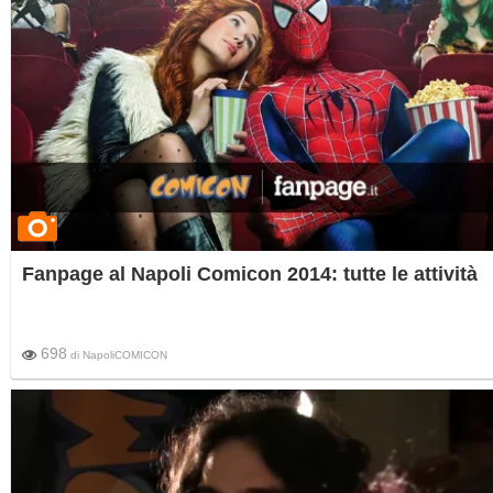
Fanpage al Napoli Comicon 2014: tutte le attività
698
di
NapoliCOMICON