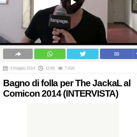
88
3 maggio 2014
12:06
7.416
Bagno di folla per The JackaL al
Comicon 2014 (INTERVISTA)