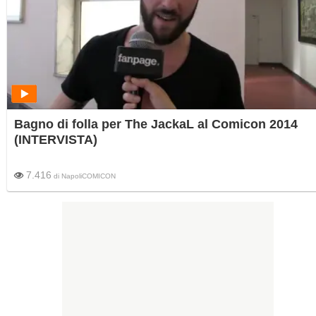
Bagno di folla per The JackaL al Comicon 2014
(INTERVISTA)
7.416
di
NapoliCOMICON