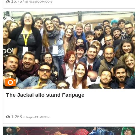
16.757
di
NapoliCOMICON
The Jackal allo stand Fanpage
1.268
di
NapoliCOMICON