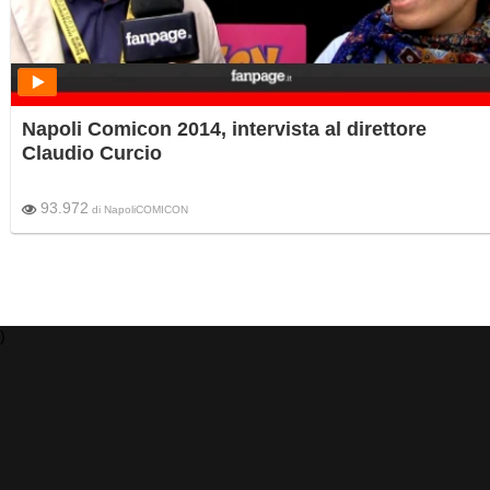
Napoli Comicon 2014, intervista al direttore
Claudio Curcio
93.972
di
NapoliCOMICON
)