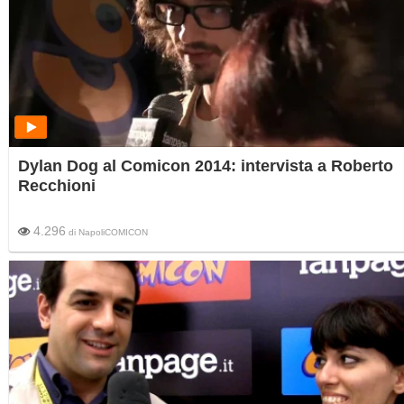
Dylan Dog al Comicon 2014: intervista a Roberto
Recchioni
4.296
di
NapoliCOMICON