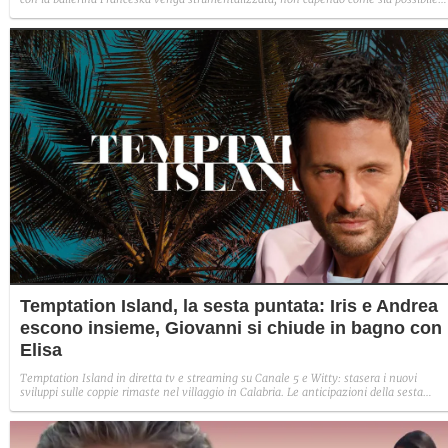
indignarsi davanti all'amore.
Temptation Island, la sesta puntata: Iris e Andrea
escono insieme, Giovanni si chiude in bagno con
Elisa
Temptation Island in diretta tv e streaming su Canale 5 e Witty: stasera i nuovi
sviluppi sulle coppie rimaste nel villaggio in Calabria. Le anticipazioni della sesta
puntata: Iris torna con Andrea ed escono insieme, Diamante vuole sposare Bernadett
Sabrina rifiuta il falò con Giovanni e si avvicina a Lory.