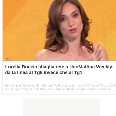
Lorella Boccia sbaglia rete a UnoMattina Weekly:
dà la linea al Tg5 invece che al Tg1
Gaffe di Lorella Boccia a UnoMattina Weekly: la conduttrice dà la linea al Tg5 anzich
al Tg1. Si corregge in un lampo, ma il video del momento gira sui social e accende i
commenti sulla rete.