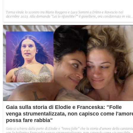
Torna virale lo scontro tra Mario Roggero e Luca Sommi a Dritto e Rovescio nel
dicembre 2023. Alla domanda "Lei lo rifarebbe?" il gioielliere, ora condannato in via
definitiva, rispose: "Sì, subito".
Gaia sulla storia di Elodie e Franceska: "Folle
venga strumentalizzata, non capisco come l'amor
possa fare rabbia"
Gaia si schiera dalla parte di Elodie e "trova folle" che la storia d'amore della cantant
con la ballerina Franceska venga strumentalizzata, non capendo come sia possibile