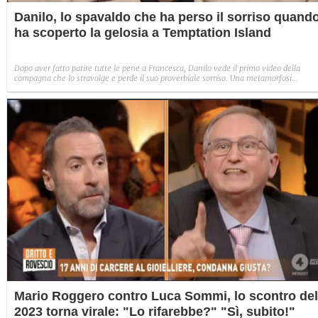
Danilo, lo spavaldo che ha perso il sorriso quand
ha scoperto la gelosia a Temptation Island
Dopo aver fatto patire tutte le pene a Francesca, Danilo vede il primo video della
compagna che lo stravolge e perde il suo proverbiale sorriso. Una metamorfosi
improvvisa che, a suo modo, è simbolo del programma.
Mario Roggero contro Luca Sommi, lo scontro del
2023 torna virale: "Lo rifarebbe?" "Sì, subito!"