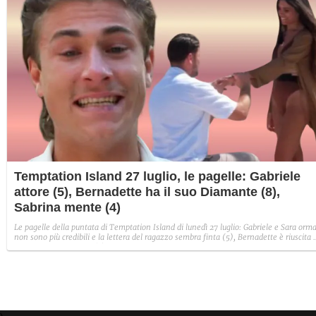
Temptation Island 27 luglio, le pagelle: Gabriele
attore (5), Bernadette ha il suo Diamante (8),
Sabrina mente (4)
Le pagelle della puntata di Temptation Island di lunedì 27 luglio: Gabriele e Sara orma
non sono più credibili e la lettera del ragazzo sembra finta (5), Bernadette è riuscita 
avere il suo Diamante (8) e Sabrina ha negato il bacio con Lory, tradendo di fatto sia
Giovanni che se stessa in un solo momento (4).