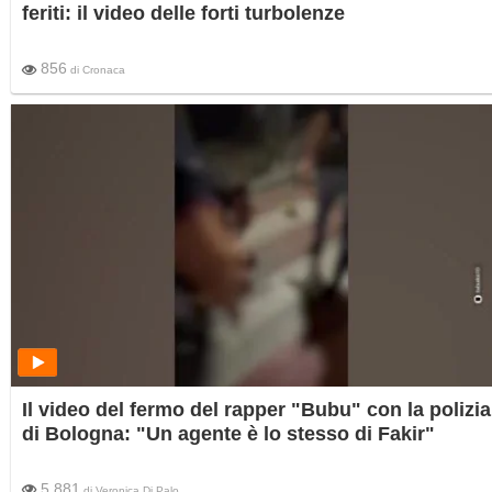
feriti: il video delle forti turbolenze
856
di
Cronaca
Il video del fermo del rapper "Bubu" con la polizia
di Bologna: "Un agente è lo stesso di Fakir"
5.881
di
Veronica Di Palo