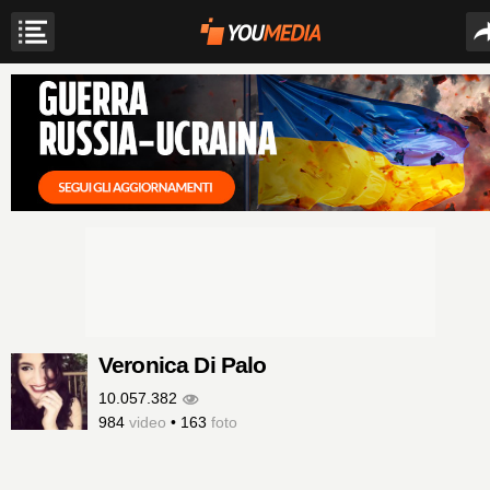
Veronica Di Palo
10.057.382
984
video
•
163
foto