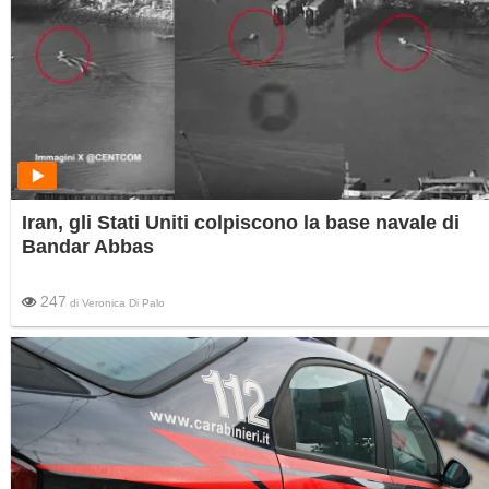
Iran, gli Stati Uniti colpiscono la base navale di
Bandar Abbas
247
di
Veronica Di Palo