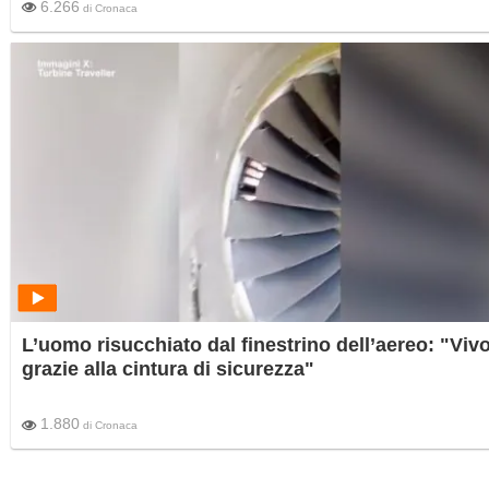
6.266
di
Cronaca
L’uomo risucchiato dal finestrino dell’aereo: "Viv
grazie alla cintura di sicurezza"
1.880
di
Cronaca