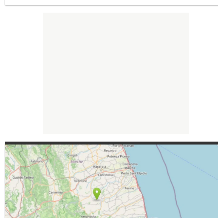
compresa tra San Benedetto del Tronto e Grottamare: danni alle auto.