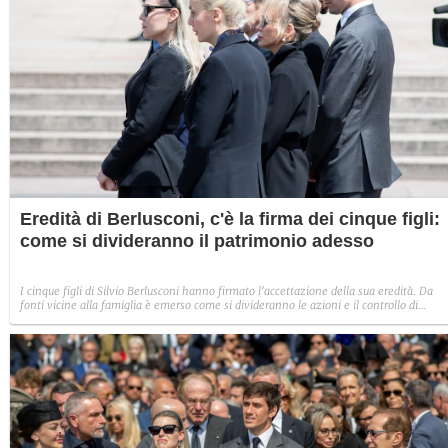
Eredità di Berlusconi, c'è la firma dei cinque figli:
come si divideranno il patrimonio adesso
I cinque figli di Silvio Berlusconi hanno firmato l'accettazione della sua eredità. Da
fonti vicine alla famiglia è emerso come si divideranno le azioni e il controllo di
Fininvest, ma anche tutte le altre proprietà, come ville e barche. Risolta anche la
questione dei lasciti a Marta Fascina, Paolo Berlusconi e Marcello Dell'Utri.