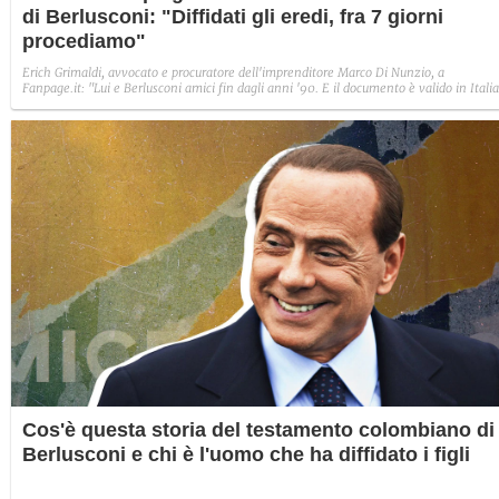
di Berlusconi: "Diffidati gli eredi, fra 7 giorni
procediamo"
Erich Grimaldi, avvocato e procuratore dell'imprenditore Marco Di Nunzio, a
Fanpage.it: "Lui e Berlusconi amici fin dagli anni '90. E il documento è valido in Itali
Cos'è questa storia del testamento colombiano di
Berlusconi e chi è l'uomo che ha diffidato i figli