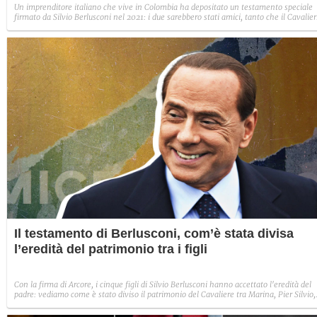
Un imprenditore italiano che vive in Colombia ha depositato un testamento speciale
firmato da Silvio Berlusconi nel 2021: i due sarebbero stati amici, tanto che il Cavalie
gli avrebbe lasciato il 2% delle azioni di Fininvest, decine di milioni di euro e altre
proprietà.
Il testamento di Berlusconi, com’è stata divisa
l’eredità del patrimonio tra i figli
Con la firma di Arcore, i cinque figli di Silvio Berlusconi hanno accettato l'eredità del
padre: vediamo come è stato diviso il patrimonio del Cavaliere tra Marina, Pier Silvio,
Barbara, Eleonora e Luigi.