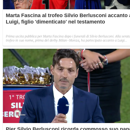
Marta Fascina al trofeo Silvio Berlusconi accanto 
Luigi, figlio 'dimenticato' nel testamento
Prima uscita pubblica per Marta Fascina dopo i funerali di Silvio Berlusconi. Alla serat
trofeo in suo nome, prima del derby Milan-Monza, ha partecipato accanto a Luigi
Berlusconi, passato come figlio 'dimenticato' nel testamento. In realtà non è così e
questa vicinanza è stata funzionale per spazzare via le voci sulle loro presunte frizion
Pier Silvio Berlusconi ricorda commosso suo pap