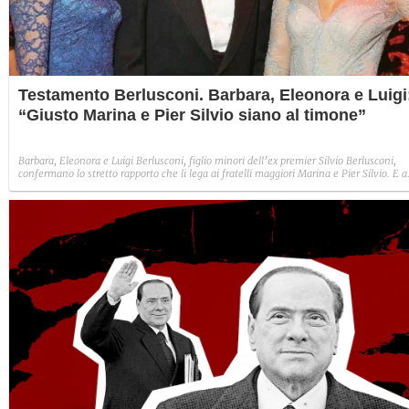
Testamento Berlusconi. Barbara, Eleonora e Luigi
“Giusto Marina e Pier Silvio siano al timone”
Barbara, Eleonora e Luigi Berlusconi, figlio minori dell’ex premier Silvio Berlusconi,
confermano lo stretto rapporto che li lega ai fratelli maggiori Marina e Pier Silvio. E a
proposto del testamento lasciato dal padre, confessano: “Siamo molto uniti, la
successione è stata naturale”.