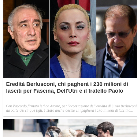
Eredità Berlusconi, chi pagherà i 230 milioni di
lasciti per Fascina, Dell'Utri e il fratello Paolo
Con l'accordo firmato ieri ad Arcore, per l'accettazione dell'eredità di Silvio Berlusconi
da parte dei cinque figli, è stato anche deciso chi pagherà i 230 milioni di lasciti a
Marta Fascina, Paolo Berlusconi e Marcello Dell'Utri.