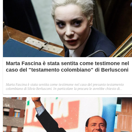
Marta Fascina è stata sentita come testimone nel
caso del "testamento colombiano" di Berlusconi
Marta Fascina è stata sentita come testimone nel caso del presunto testamento
colombiano di Silvio Berlusconi. In particolare la procura le avrebbe chiesto di
ricostruire dove fosse il Cavaliere il 21 settembre 2021, giorno in cui - secondo il
racconto dell'imprenditore Marco Di Nunzio - Berlusconi gli avrebbe destinato davant
a un notaio di Cartagena 26 milioni di euro, yacht, ville ad Antigua nelle Antille, e il
2% di Fininvest.