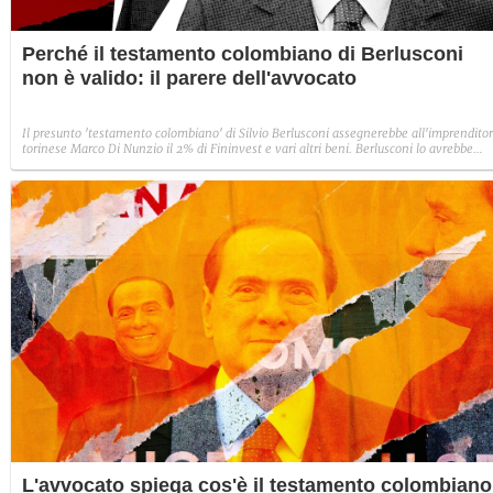
Perché il testamento colombiano di Berlusconi
non è valido: il parere dell'avvocato
Il presunto 'testamento colombiano' di Silvio Berlusconi assegnerebbe all'imprendito
torinese Marco Di Nunzio il 2% di Fininvest e vari altri beni. Berlusconi lo avrebbe
firmato nel settembre 2021 in Colombia. Paolo D'Agostino, avvocato esperto in
successioni che sta affrontando un caso simile - proprio contro Di Nunzio - ha
spiegato a Fanpage.it quali sarebbero i buchi nel caso, dal punto di vista legale.
L'avvocato spiega cos'è il testamento colombiano