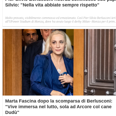
Silvio: "Nella vita abbiate sempre rispetto"
Molto provato, visibilmente commosso ed emozionato. Così Pier Silvio Berlusconi ieri
all'UPower Stadium di Monza, dove ha avuto luogo il derby Milan-Monza per il prim
trofeo Silvio Berlusconi: "Il messaggio che mi viene dal cuore è che questo rispetto
assoluto è stato parte della grandezza di mio padre, se volete fargli un regalo
portiamolo avanti tutti insieme".
Marta Fascina dopo la scomparsa di Berlusconi:
"Vive immersa nel lutto, sola ad Arcore col cane
Dudù"