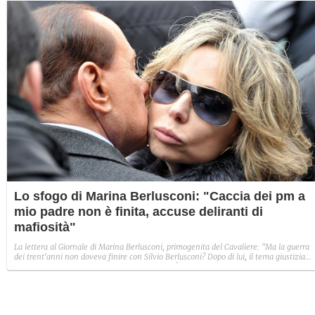
Lo sfogo di Marina Berlusconi: "Caccia dei pm a
mio padre non è finita, accuse deliranti di
mafiosità"
La lettera al Giornale di Marina Berlusconi, primogenita del Cavaliere: "Ma la guerra
dei trent'anni non doveva finire con Silvio Berlusconi? Dopo di lui, il tema giustizia
non doveva tornare nei binari della normalità? No, purtroppo non è così".