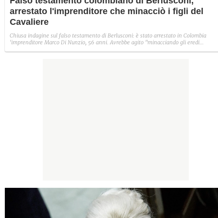
Falso testamento colombiano di Berlusconi,
arrestato l'imprenditore che minacciò i figli del
Cavaliere
Chiusa indagine sul falso testamento di Berlusconi: è stato arrestato in Colombia
'imprenditore Marco Di Nunzio, 56 anni. Avrebbe agito "minacciando gli eredi
legittimi" del Cavaliere, ovvero i cinque figli, "nell'intento di insinuarsi nell'asse
ereditario e farsi corrispondere le somme e i beni indicati" nei tre falsi atti o una
"eventuale minor somma" per "tacitare le sue pretese".