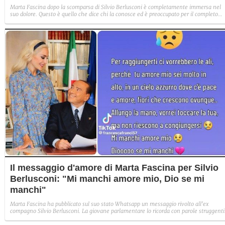
Marta Fascina dopo la scomparsa di Silvio Berlusconi è completamente immersa nel
suo dolore. Questo è quello che dice chi la conosce ed è preoccupato per il completo
estraniarsi dal mondo da parte della giovane parlamentare che, a quanto pare,
vivrebbe da sola ad Arcore, in compagnia del cane Dudù.
Il messaggio d'amore di Marta Fascina per Silvio
Berlusconi: "Mi manchi amore mio, Dio se mi
manchi"
Marta Fascina ha pubblicato sul suo stato Whatsapp un messaggio rivolto all'ex
compagno Silvio Berlusconi. La giovane parlamentare lo ricorda con parole struggenti
sottolineando quanto senta la sua mancanza.