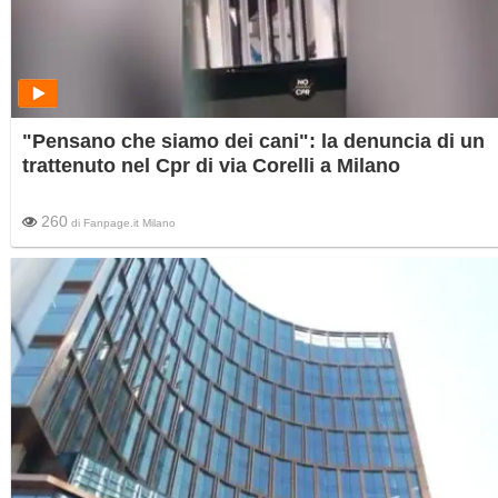
"Pensano che siamo dei cani": la denuncia di un
trattenuto nel Cpr di via Corelli a Milano
260
di
Fanpage.it Milano