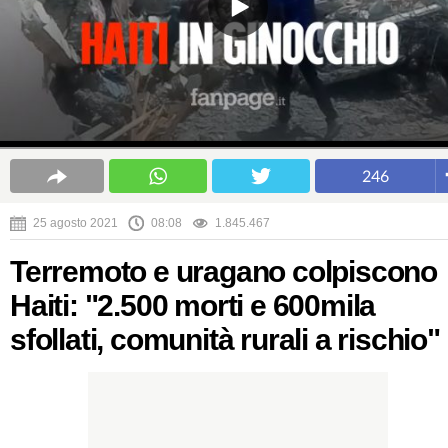
246
25 agosto 2021
08:08
1.845.467
Terremoto e uragano colpiscono
Haiti: "2.500 morti e 600mila
sfollati, comunità rurali a rischio"