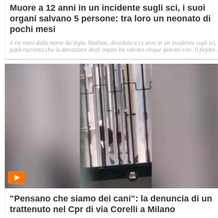
Muore a 12 anni in un incidente sugli sci, i suoi
organi salvano 5 persone: tra loro un neonato di
pochi mesi
A tre mesi dalla morte del figlio Mathias, deceduto a 12 anni in un incidente sugli sci, 
papà racconta che la donazione degli organi ha salvato cinque giovani vite. Il fegato 
andato a un neonato di 6 mesi. "La vita è questo: lasciare il mondo migliore di come 
hai trovato. E tu, piccolo campione, lo hai fatto davvero", ha scritto sui social.
"Pensano che siamo dei cani": la denuncia di un
trattenuto nel Cpr di via Corelli a Milano