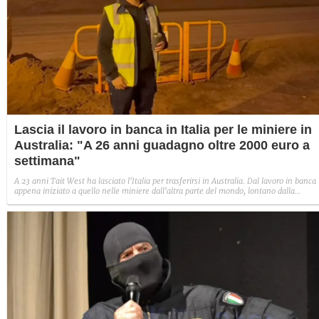
Lascia il lavoro in banca in Italia per le miniere in
Australia: "A 26 anni guadagno oltre 2000 euro a
settimana"
A 23 anni Tait West ha lasciato l'Italia per trasferirsi in Australia. Dal lavoro in banca
appena iniziato a quello nelle miniere dall'altra parte del mondo, lontano dalla
famiglia e dagli affetti. A Fanpage.it ha raccontato la sua storia: "In un mese lavoro 2
settimane consecutive e ne ho una libera. Guadagno 2130 euro netti a settimana".