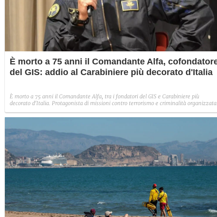
È morto a 75 anni il Comandante Alfa, cofondator
del GIS: addio al Carabiniere più decorato d'Italia
È morto a 75 anni il Comandante Alfa, tra i fondatori del GIS e Carabiniere più
decorato d'Italia. Protagonista di missioni contro terrorismo e criminalità organizzata
dopo il servizio attivo si era dedicato alla divulgazione dei valori della legalità.