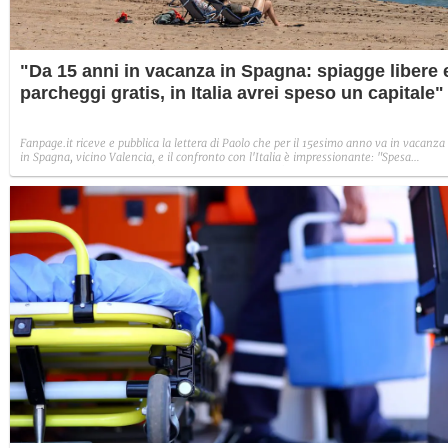
"Da 15 anni in vacanza in Spagna: spiagge libere 
parcheggi gratis, in Italia avrei speso un capitale"
Fanpage.it riceve e pubblica la lettera di Paolo che per il 15esimo anno va in vacanza
in Spagna, vicino Valencia, e il confronto con l'Italia è impressionante: "Spesa
alimentare di buona qualità a circa il 30% meno dell'Italia con personale gentilissimo
parcheggi disponibili e gratuiti. In Italia avrei speso un capitale".