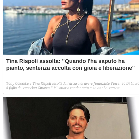
Tina Rispoli assolta: "Quando l'ha saputo ha
pianto, sentenza accolta con gioia e liberazione"
Tony Colombo e Tina Rispoli assolti dall'accusa di avere finanziato Vincenzo Di Lauro
il figlio del capoclan Ciruzzo il Milionario condannato a 20 anni di carcere.