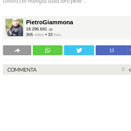
contro chi mangia sulla loro pelle".
PietroGiammona
18.296.691
305
video
•
33
foto
13
COMMENTA
0