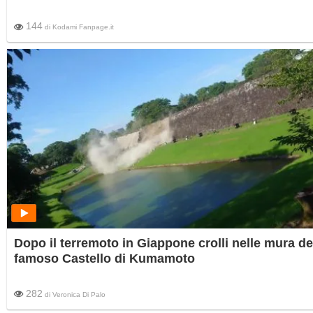
144
di
Kodami Fanpage.it
Dopo il terremoto in Giappone crolli nelle mura de
famoso Castello di Kumamoto
282
di
Veronica Di Palo