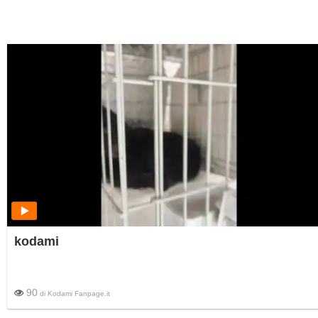
kodami
90
di
Kodami Fanpage.it