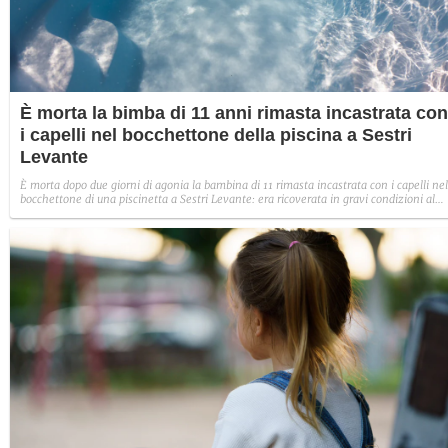
È morta la bimba di 11 anni rimasta incastrata con
i capelli nel bocchettone della piscina a Sestri
Levante
È morta dopo due giorni di agonia la bambina di 11 rimasta incastrata con i capelli nel
bocchettone di una piscinetta a Sestri Levante: era ricoverata in gravi condizioni al
Gaslini di Genova.