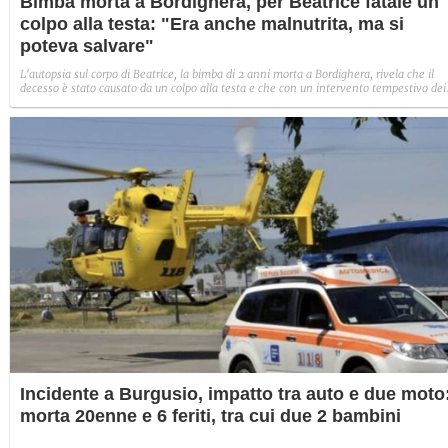
Bimba morta a Bordighera, per Beatrice fatale un
colpo alla testa: "Era anche malnutrita, ma si
poteva salvare"
L'autopsia sul corpo di Beatrice, la bimba di 2 anni morta a Bordighera, rivela che il
decesso è stato causato da un colpo alla testa e che con un intervento tempestivo dei
soccorsi si sarebbe salvata. Riscontrata anche grave malnutrizione. In carcere per il
decesso madre e compagno.
Incidente a Burgusio, impatto tra auto e due moto
morta 20enne e 6 feriti, tra cui due 2 bambini