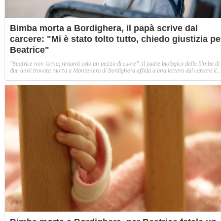
Bimba morta a Bordighera, il papà scrive dal
carcere: "Mi è stato tolto tutto, chiedo giustizia pe
Beatrice"
"Beatrice non torna, rimarrà solo un pezzo di cuore". Il padre biologico della bimba di
due anni trovata morta a Montenero di Bordighera affida a una lettera dal carcere il
suo dolore e chiede "giustizia assoluta e celere". L'appello anche per le altre due figlie
Gaia e Ginevra.