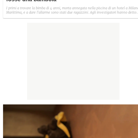
I primi a trovare la bimba di 4 anni, morta annegata nella piscina di un hotel a Milan
Marittima, e a dare l'allarme sono stati due ragazzini. Agli investigatori hanno detto:
"Quando ci siamo accorti che c'era qualcosa in acqua abbiamo pensato in un primo
momento che fosse una bambola"