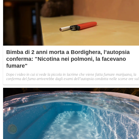
Bimba di 2 anni morta a Bordighera, l’autopsia
conferma: "Nicotina nei polmoni, la facevano
fumare"
Dopo i video in cui si vede la piccola in lacrime che viene fatta fumare marijuana, la
conferma del fumo arriverebbe dagli esami dell’autopsia condotta nelle scorse ore sul
corpicino della bimba morta a Bordighera nel febbraio scorso.