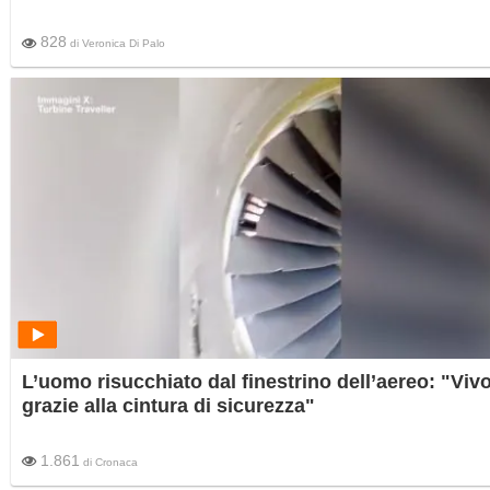
828
di
Veronica Di Palo
L’uomo risucchiato dal finestrino dell’aereo: "Viv
grazie alla cintura di sicurezza"
1.861
di
Cronaca