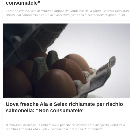
consumatele”
Come spiega l'avviso di richiamo diffuso dal Ministero della salute, le uova sono state
ritirate dal commercio a causa dell'accertata presenza di Salmonella Typhimurium.
Uova fresche Aia e Selex richiamate per rischio
salmonella: "Non consumatele"
Il richiamo interessa un lotto di uova fresche da allevamento all'aperto, vendute a
marchio Ariaperta AIA e Selex, per possibile presenza di salmonella.