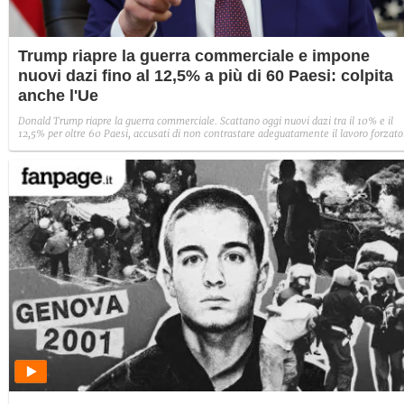
Trump riapre la guerra commerciale e impone
nuovi dazi fino al 12,5% a più di 60 Paesi: colpita
anche l'Ue
Donald Trump riapre la guerra commerciale. Scattano oggi nuovi dazi tra il 10% e il
12,5% per oltre 60 Paesi, accusati di non contrastare adeguatamente il lavoro forzato
Tra i partner colpiti c'è anche l'Ue. Le nuove tariffe sostituiscono quelle temporanee
introdotte da Trump dopo l'annullamento disposto dalla Corte Suprema.