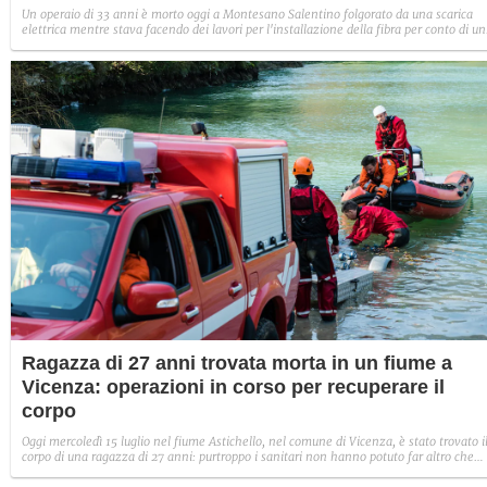
Un operaio di 33 anni è morto oggi a Montesano Salentino folgorato da una scarica
elettrica mentre stava facendo dei lavori per l'installazione della fibra per conto di u
ditta napoletana specializzata.
Ragazza di 27 anni trovata morta in un fiume a
Vicenza: operazioni in corso per recuperare il
corpo
Oggi mercoledì 15 luglio nel fiume Astichello, nel comune di Vicenza, è stato trovato i
corpo di una ragazza di 27 anni: purtroppo i sanitari non hanno potuto far altro che
accertare il decesso.