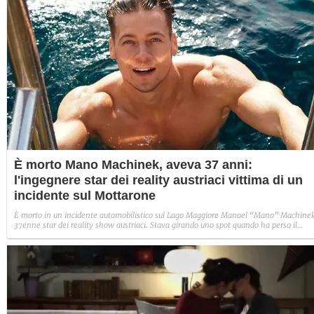
È morto Mano Machinek, aveva 37 anni:
l'ingegnere star dei reality austriaci vittima di un
incidente sul Mottarone
È morto in un incidente automobilistico sul Lago Maggiore Manoel “Mano” Machinek
37enne star dei reality show austriaci. Stava girando uno spot quando ha perso il
controllo dell’auto a bordo della quale viaggiava.