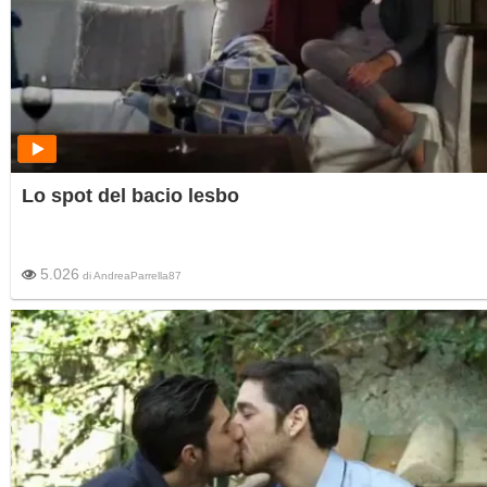
Lo spot del bacio lesbo
5.026
di
AndreaParrella87