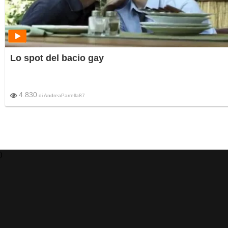
Lo spot del bacio gay
4.830
di
AndreaParrella87
)