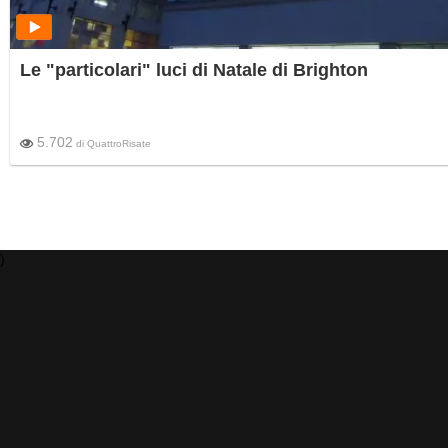
Le "particolari" luci di Natale di Brighton
5.702
di
QuattroRisate
)