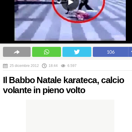
106
25 dicembre 2012
18:44
6.597
Il Babbo Natale karateca, calcio
volante in pieno volto