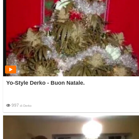
Yo-Style Derko - Buon Natale.
997
di
Derko