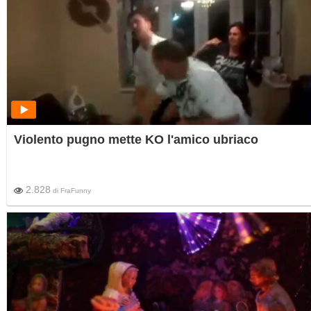
Violento pugno mette KO l'amico ubriaco
2.828
di
FraFunny