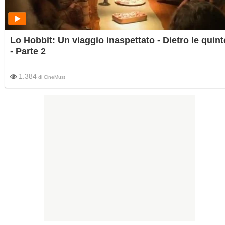
Lo Hobbit: Un viaggio inaspettato - Dietro le quint
- Parte 2
1.384
di
CineMust