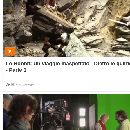
Lo Hobbit: Un viaggio inaspettato - Dietro le quint
- Parte 1
909
di
CineMust