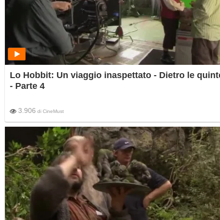
Lo Hobbit: Un viaggio inaspettato - Dietro le quint
- Parte 4
3.906
di
CineMust