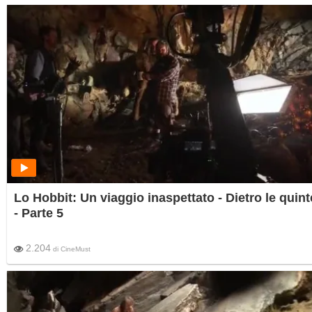
Lo Hobbit: Un viaggio inaspettato - Dietro le quint
- Parte 5
2.204
di
CineMust