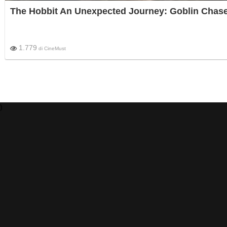
The Hobbit An Unexpected Journey: Goblin Chas
1.779
di
CineMust
)