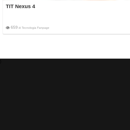
TIT Nexus 4
659
di
Tecnologia Fanpage
)