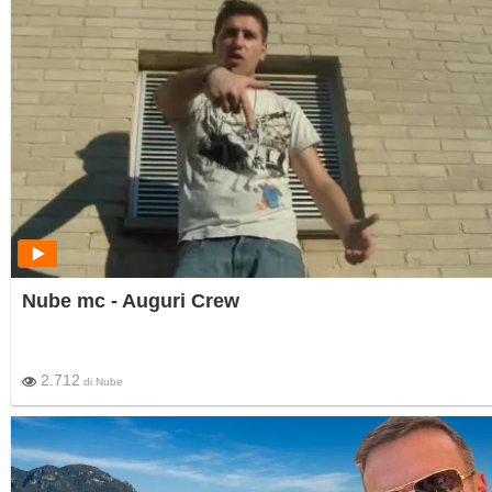
Nube mc - Auguri Crew
2.712
di
Nube