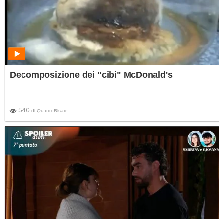
Decomposizione dei "cibi" McDonald's
546
di
QuattroRisate