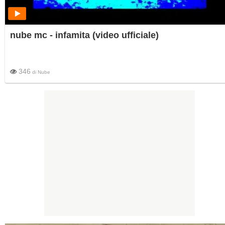
nube mc - infamita (video ufficiale)
346
di
Nube