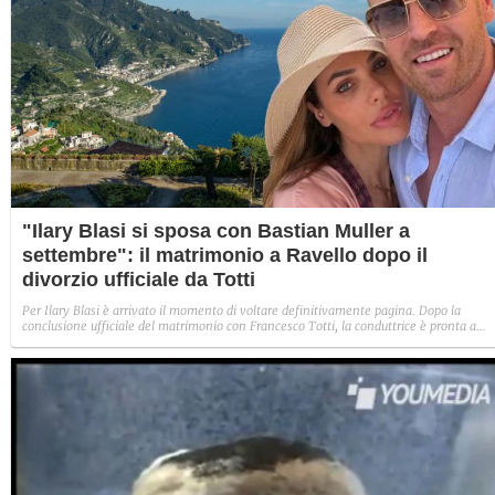
"Ilary Blasi si sposa con Bastian Muller a
settembre": il matrimonio a Ravello dopo il
divorzio ufficiale da Totti
Per Ilary Blasi è arrivato il momento di voltare definitivamente pagina. Dopo la
conclusione ufficiale del matrimonio con Francesco Totti, la conduttrice è pronta a
pronunciare un nuovo "sì". La data esatta resta blindata, ma le indiscrezioni parlano 
un fine settimana, probabilmente l'ultimo dell'estate (a ridosso del 22 settembre).
Secondo quanto apprende AGI, il matrimonio con l'imprenditore tedesco Bastian
Müller si celebrerà infatti il prossimo settembre a Ravello, in Costiera Amalfitana, da
tempo nel cuore della coppia.