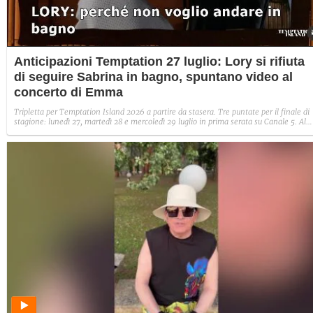
Anticipazioni Temptation 27 luglio: Lory si rifiuta
di seguire Sabrina in bagno, spuntano video al
concerto di Emma
Tripletta per Temptation Island 2026 a partire da stasera. Tre puntate per il finale di
stagione: lunedì 27, martedì 28 e mercoledì 29 luglio in prima serata su Canale 5. Al
centro della scena c'è un nuovo video con Sabrina di fronte il tentatore Lory
(all'anagrafe Lorenzo Ferrari), che si rifiuta di seguirla in bagno, dove "non ci sono le
telecamere". Intanto spuntano video di lei da sola al concerto di Emma a Catania. Ec
le anticipazioni e le storie del primo serale.