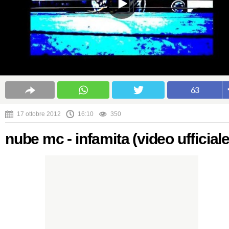
63
17 ottobre 2012
16:10
350
nube mc - infamita (video ufficiale