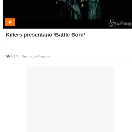
Killers presentano ‘Battle Born’
614
di
Spettacolo Fanpage