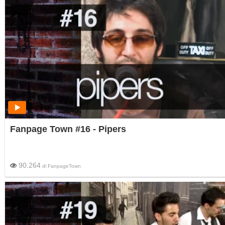
Fanpage Town #16 - Pipers
90.264
di
FanpageTown