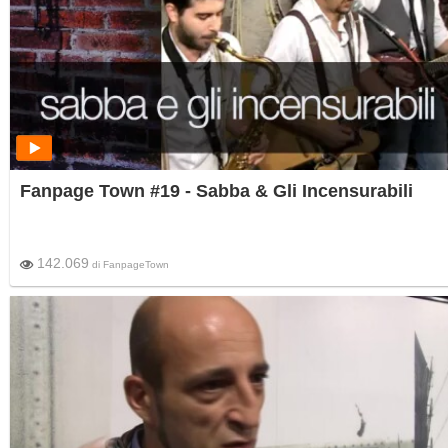
Fanpage Town #19 - Sabba & Gli Incensurabili
142.069
di
FanpageTown