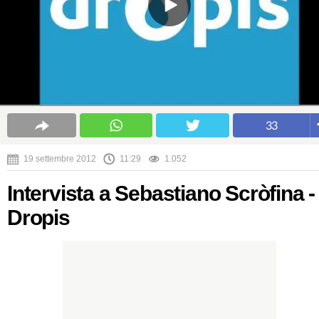
33
19 settembre 2012
11:29
1.052
Intervista a Sebastiano Scròfina -
Dropis