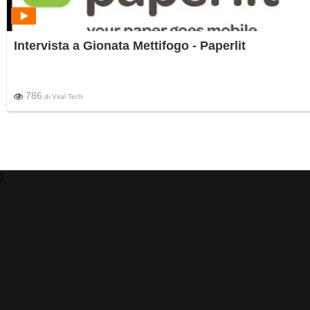
Intervista a Gionata Mettifogo - Paperlit
786
di
Viral Tech
)