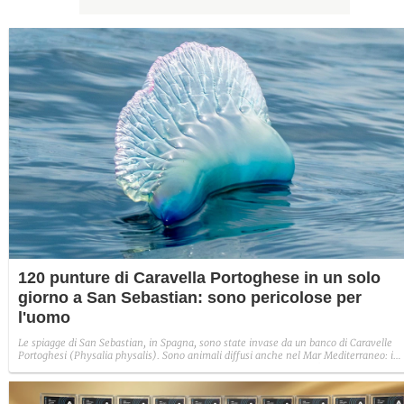
120 punture di Caravella Portoghese in un solo
giorno a San Sebastian: sono pericolose per
l'uomo
Le spiagge di San Sebastian, in Spagna, sono state invase da un banco di Caravelle
Portoghesi (Physalia physalis). Sono animali diffusi anche nel Mar Mediterraneo: i
loro tentacoli sono lunghi fino a 30 metri e pieni di un veleno che è pericoloso per
l'uomo.