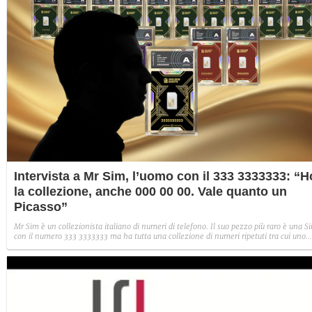
Intervista a Mr Sim, l’uomo con il 333 3333333: “H
la collezione, anche 000 00 00. Vale quanto un
Picasso”
Mr Sim è un collezionista italiano di numeri di telefono. Il suo pezzo più raro è una S
con il numero 333 3333333 ma ha tutta una collezione di numeri ripetuti tra cui uno
000 00 00. In questa intervista a Fanpage.it ci spiega: "Ho parlato con una casa
d'aste. Mi hanno detto che è come se avessi in mano un quadro di Picasso".