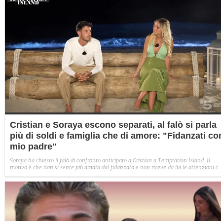
Cristian e Soraya escono separati, al falò si parla
più di soldi e famiglia che di amore: "Fidanzati co
mio padre"
Soraya ha chiesto il falò di confronto anticipato a Cristian a Temptation Island. Il
motivo è che non si sente più amata dal fidanzato e non riceve da lui le attenzioni c
vorrebbe. Il loro faccia a faccia però è tutto tranne che basato sui sentimenti: soldi e
famiglia sono al centro e li portano sempre più distanti, fino alla decisione di separars
"Fidanzati con mio padre", dice lei.