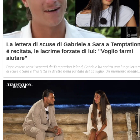
La lettera di scuse di Gabriele a Sara a Temptatio
è recitata, le lacrime forzate di lui: "Voglio farmi
aiutare"
Dopo essere usciti separati da Temptation Island, Gabriele ha scritto una lunga letter
di scuse a Sara e l'ha letta in diretta nella puntata del 27 luglio. Un momento inedito
ma quasi teatrale, tra le lacrime di lui apparse finte e la reazione forzata di lei.
Risultato? Nessun ritorno di fiamma.