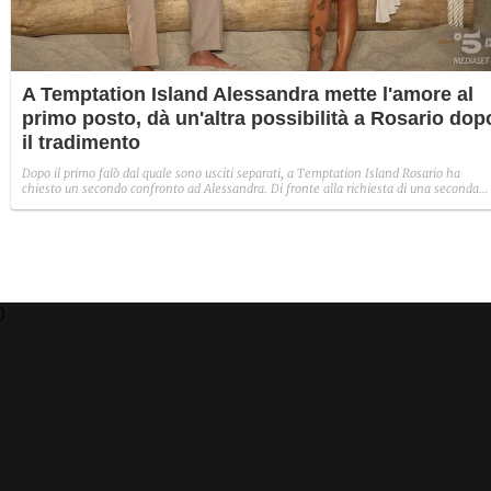
A Temptation Island Alessandra mette l'amore al
primo posto, dà un'altra possibilità a Rosario dop
il tradimento
Dopo il primo falò dal quale sono usciti separati, a Temptation Island Rosario ha
chiesto un secondo confronto ad Alessandra. Di fronte alla richiesta di una seconda
possibilità al loro rapporto, la ragazza ha ceduto mossa dall'amore. Ha esitato
nell'accettare ma alla fine i sentimenti hanno avuto la meglio: "Mi manchi, ma ho
paura succeda lo stesso".
)