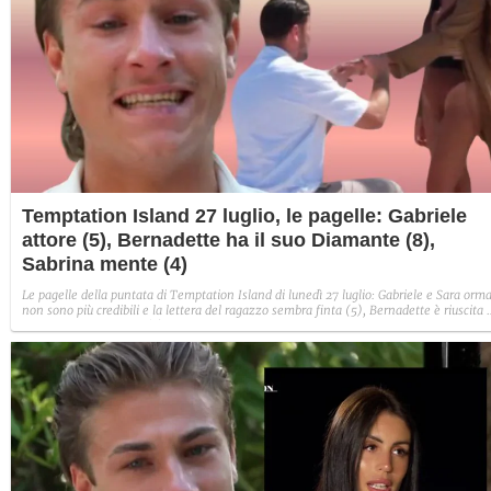
Temptation Island 27 luglio, le pagelle: Gabriele
attore (5), Bernadette ha il suo Diamante (8),
Sabrina mente (4)
Le pagelle della puntata di Temptation Island di lunedì 27 luglio: Gabriele e Sara orma
non sono più credibili e la lettera del ragazzo sembra finta (5), Bernadette è riuscita 
avere il suo Diamante (8) e Sabrina ha negato il bacio con Lory, tradendo di fatto sia
Giovanni che se stessa in un solo momento (4).