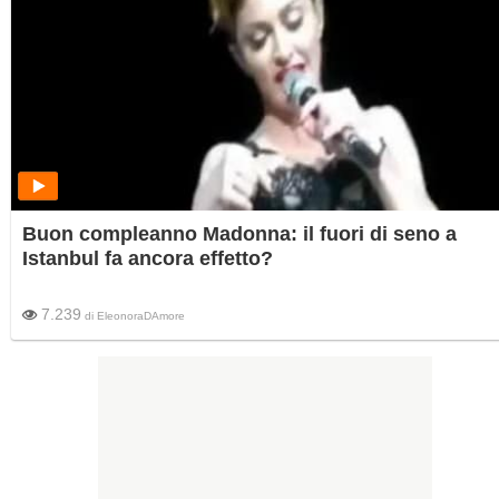
Buon compleanno Madonna: il fuori di seno a
Istanbul fa ancora effetto?
7.239
di
EleonoraDAmore