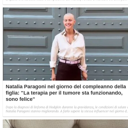
"Ovunque tu sia".
Natalia Paragoni nel giorno del compleanno della
figlia: "La terapia per il tumore sta funzionando,
sono felice"
Dopo la diagnosi di linfoma di Hodgkin durante la gravidanza, le condizioni di salute 
Natalia Paragoni stanno migliorando. A farlo sapere la stessa influencer nel giorno de
terzo compleanno della figlia Ginevra: "Sono felice, la terapia sta andando bene e ci
sono grandi progressi, ma non è ancora finita".