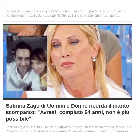
Se non avete ancora visto questi film dello Studio Ghibli farete bene a farlo presto
perché sono in uscita dal catalogo Netflix. In tutto sono otto titoli fuori dalla
piattaforma il 31 luglio: da Il castello errante di Howl a Ponyo sulla scogliera.
Sabrina Zago di Uomini e Donne ricorda il marito
scomparso: "Avresti compiuto 54 anni, non è più
possibile"
Sabrina Zago di Uomini e Donne ha affidato ai social un video celebrativo in occasion
di quello che sarebbe stato il compleanno del marito, venuto a mancare tre anni fa: