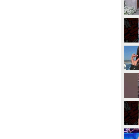
PLAY
PLAY
6217
• di
Spettacolo Fanpage
5990
• di
LauraBalbi