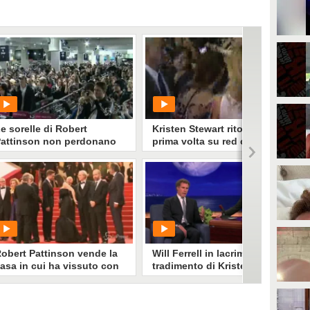
e sorelle di Robert
Kristen Stewart ritorna per
attinson non perdonano
prima volta su red carpet a
risten Stewart
Toronto dopo rottura con
Pattinson
PLAY
PLAY
12100
• di
Spettacolo Fanpage
11131
• di
Spettacolo Fanpage
obert Pattinson vende la
Will Ferrell in lacrime per il
asa in cui ha vissuto con
tradimento di Kristen
risten Stewart
Stewart