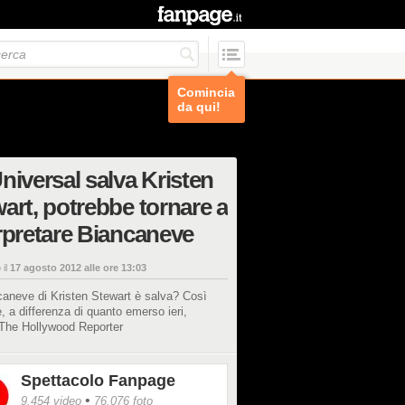
Comincia
da qui!
niversal salva Kristen
art, potrebbe tornare a
rpretare Biancaneve
 il
17 agosto 2012 alle ore 13:03
caneve di Kristen Stewart è salva? Così
, a differenza di quanto emerso ieri,
The Hollywood Reporter
Spettacolo Fanpage
•
9.454 video
76.076 foto