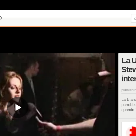
O
La U
Stew
inte
pubblicato
La Bian
parrebbe
quando 