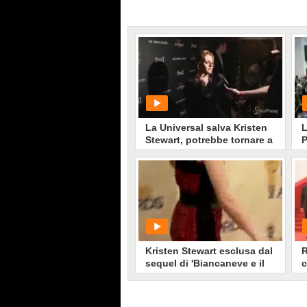
La Universal salva Kristen
L
Stewart, potrebbe tornare a
P
interpretare Biancaneve
K
PLAY
3684
• di
Spettacolo Fanpage
Kristen Stewart esclusa dal
R
sequel di 'Biancaneve e il
c
Cacciatore'
K