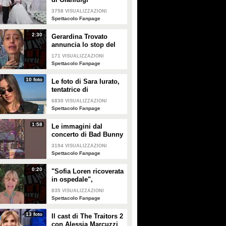
PLAY
PLAY
Donnarumma e Alessia
3758
VISUALIZZAZIONI
Elefante
Spettacolo Fanpage
4199
• di
Spettacolo Fanpage
2888
• di
Spettacolo Fanpage
2:30
Gerardina Trovato
annuncia lo stop del
tour per problemi di
171
VISUALIZZAZIONI
salute
Spettacolo Fanpage
10 foto
Le foto di Sara Iurato,
tentatrice di
Temptation Island 2026
6830
VISUALIZZAZIONI
Spettacolo Fanpage
1:58
Le immagini dal
concerto di Bad Bunny
a Milano
3194
VISUALIZZAZIONI
Spettacolo Fanpage
0:20
"Sofia Loren ricoverata
in ospedale",
Alessandra Mussolini
835
VISUALIZZAZIONI
smentisce: "È serena e
Spettacolo Fanpage
forte"
13 foto
Il cast di The Traitors 2
con Alessia Marcuzzi