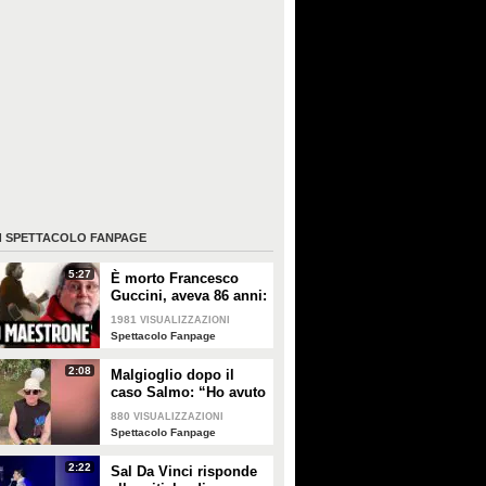
I
SPETTACOLO FANPAGE
5:27
È morto Francesco
Guccini, aveva 86 anni:
è stato uno dei
1981
VISUALIZZAZIONI
cantautori più
Spettacolo Fanpage
importanti di sempre
2:08
Malgioglio dopo il
caso Salmo: “Ho avuto
un melanoma. Mettete
880
VISUALIZZAZIONI
la crema, non sentite i
Spettacolo Fanpage
ciarlatani”
2:22
Sal Da Vinci risponde