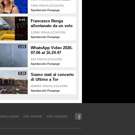
7065
VISUALIZZAZIONI
Spettacolo Fanpage
0:05
Francesco Renga
allontanato da un volo
Ryanair dopo una
12080
VISUALIZZAZIONI
discussione con gli
Spettacolo Fanpage
steward
1:01
WhatsApp Video 2026-
07-06 at 16.24.47
234
VISUALIZZAZIONI
Spettacolo Fanpage
3:35
Siamo stati al concerto
di Ultimo a Tor
Vergata: "È il giorno
408953
VISUALIZZAZIONI
che aspettavo, questa è
Spettacolo Fanpage
la favola"
GNALAZIONI
APP IPHONE
APP ANDROID