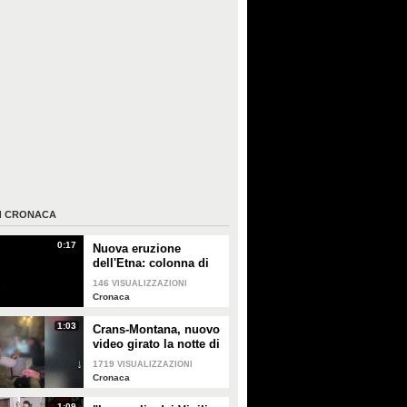
I
CRONACA
0:17
Nuova eruzione
dell'Etna: colonna di
fumo e lava ferma gli
146
VISUALIZZAZIONI
atterraggi a Catania
Cronaca
1:03
Crans-Montana, nuovo
video girato la notte di
Capodanno nel bar Le
1719
VISUALIZZAZIONI
Constellation
Cronaca
1:09