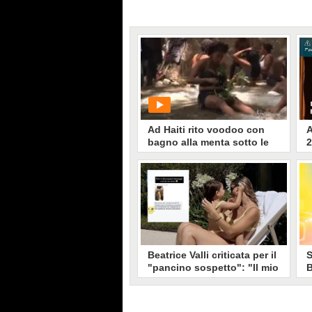
Ad Haiti rito voodoo con
A
bagno alla menta sotto le
2
cascate
s
s
T
PLAY
2
p
l
793
• di
Cronaca
2
C
u
Beatrice Valli criticata per il
S
f
"pancino sospetto": "Il mio
B
(
corpo è sotto stress, non
c
f
d
devo nascondermi"
R
I
d
Beatrice Valli ha condiviso alcune
s
L