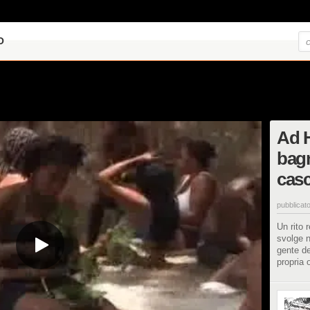
O
Ad H
bagn
casc
pubblicato
Un rito 
svolge n
gente d
propria 