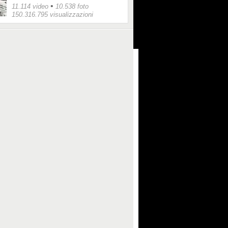
•
11.114 video
10.538 foto
150.316.795 visualizzazioni