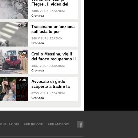
Flegrei, il video dei
danni
1395
VISUALIZZAZIONI
Cronaca
0:26
Trascinano un’anziana
sull’asfalto per
strapparle la borsa:
248
VISUALIZZAZIONI
tentato scippo a Roma
Cronaca
0:20
Crollo Messina, vigili
del fuoco recuperano il
primo corpo sotto le
1847
VISUALIZZAZIONI
macerie
Cronaca
0:40
Avvocato di grido
scoperto a tradire la
moglie durante la
6259
VISUALIZZAZIONI
diretta di un tiktoker:
Cronaca
perde lavoro
milionario
GNALAZIONI
APP IPHONE
APP ANDROID