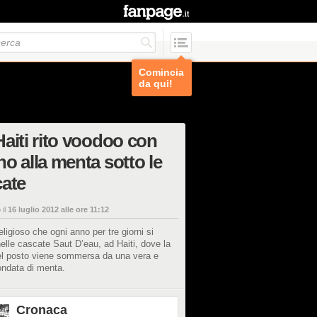
Comincia
da qui!
aiti rito voodoo con
o alla menta sotto le
ate
 il
16 luglio 2012 alle ore 11:12
religioso che ogni anno per tre giorni si
elle cascate Saut D’eau, ad Haiti, dove la
el posto viene sommersa da una vera e
ondata di menta.
Cronaca