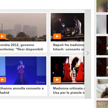
ondra 2012, governo
Napoli fra tradizione e
onferma: "Resi disponibili
hitech: concerto con tablet
iù soldati"
e fisarmonica
PLAY
PLAY
104
• di
Sport Fanpage
556
• di
Spettacolo Fanpage
ihanna annulla concerto a
Madonna criticata negli
adrid
Usa per le pistole in scena
nei suoi concerti