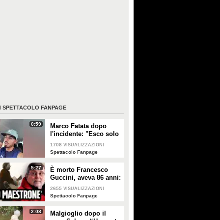
I
SPETTACOLO FANPAGE
0:59
Marco Fatata dopo
l'incidente: "Esco solo
di sera, i primi tempi
1708
VISUALIZZAZIONI
non riuscivo a
Spettacolo Fanpage
guardarmi"
5:27
È morto Francesco
Guccini, aveva 86 anni:
è stato uno dei
2655
VISUALIZZAZIONI
cantautori più
Spettacolo Fanpage
importanti di sempre
2:08
Malgioglio dopo il