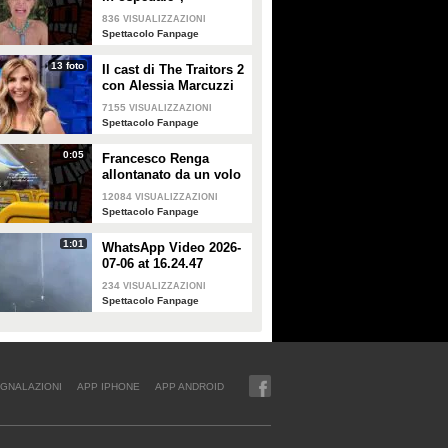
Alessandra Mussolini
836
VISUALIZZAZIONI
smentisce: "È serena e
Spettacolo Fanpage
forte"
13 foto
Il cast di The Traitors 2
con Alessia Marcuzzi
7155
VISUALIZZAZIONI
Spettacolo Fanpage
0:05
Francesco Renga
allontanato da un volo
Ryanair dopo una
12084
VISUALIZZAZIONI
discussione con gli
Spettacolo Fanpage
steward
1:01
WhatsApp Video 2026-
07-06 at 16.24.47
234
VISUALIZZAZIONI
Spettacolo Fanpage
GNALAZIONI
APP IPHONE
APP ANDROID