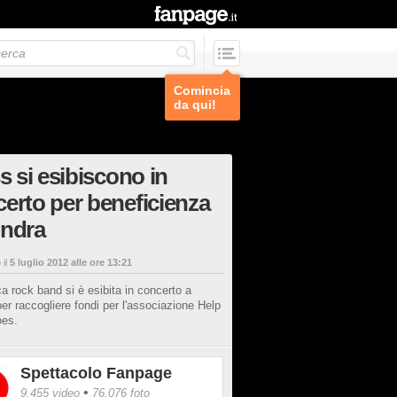
Comincia
da qui!
ss si esibiscono in
erto per beneficienza
ondra
 il
5 luglio 2012 alle ore 13:21
ca rock band si è esibita in concerto a
er raccogliere fondi per l'associazione Help
oes.
Spettacolo Fanpage
•
9.455 video
76.076 foto