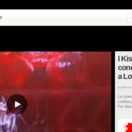
O
I Ki
conc
a L
pubblicato
La stori
Londra p
For Her