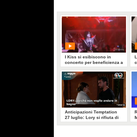
I Kiss si esibiscono in
L
concerto per beneficienza a
c
Londra
p
PLAY
1169
• di
Spettacolo Fanpage
Anticipazioni Temptation
R
27 luglio: Lory si rifiuta di
M
seguire Sabrina in bagno,
spuntano video al concerto
di Emma
Tripletta per Temptation Island