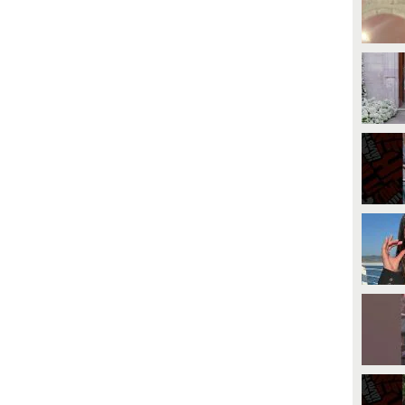
PLAY
PLAY
4417
• di
Spettacolo Fanpage
1499
• di
Spettacolo Fanpage