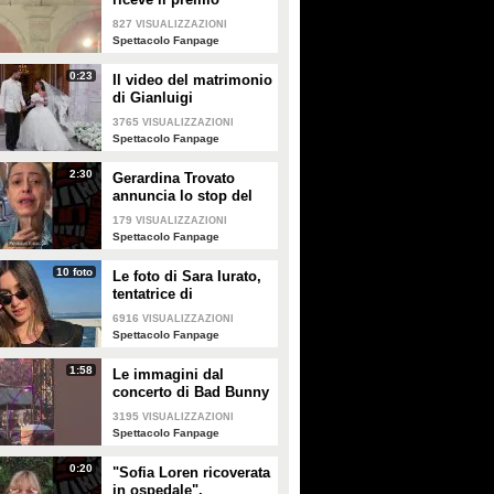
PLAY
PLAY
intitolato al padre
827
VISUALIZZAZIONI
Enrico
Spettacolo Fanpage
15489
• di
Spettacolo Fanpage
6336
• di
Spettacolo Fanpage
0:23
Il video del matrimonio
di Gianluigi
Donnarumma e Alessia
3765
VISUALIZZAZIONI
Elefante
Spettacolo Fanpage
2:30
Gerardina Trovato
annuncia lo stop del
tour per problemi di
179
VISUALIZZAZIONI
salute
Spettacolo Fanpage
10 foto
Le foto di Sara Iurato,
tentatrice di
Temptation Island 2026
6916
VISUALIZZAZIONI
Spettacolo Fanpage
1:58
Le immagini dal
concerto di Bad Bunny
a Milano
3195
VISUALIZZAZIONI
Spettacolo Fanpage
0:20
"Sofia Loren ricoverata
in ospedale",