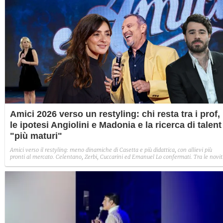
Amici 2026 verso un restyling: chi resta tra i prof,
le ipotesi Angiolini e Madonia e la ricerca di talent
"più maturi"
Amici verso il restyling: meno dinamiche di Casetta e più didattica, con allievi più
pronti al mercato. Celentano, Zerbi, Cuccarini ed Emanuel Lo confermati. Tra le novit
spuntano Amadeus e Ambra Angiolini come prof, mentre per la danza si ipotizzano
Peparini e Madonia. Pettinelli verso la Rai.