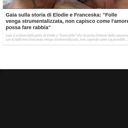
Gaia sulla storia di Elodie e Franceska: "Folle
venga strumentalizzata, non capisco come l'amor
possa fare rabbia"
Gaia si schiera dalla parte di Elodie e "trova folle" che la storia d'amore della cantant
con la ballerina Franceska venga strumentalizzata, non capendo come sia possibile
indignarsi davanti all'amore.
)