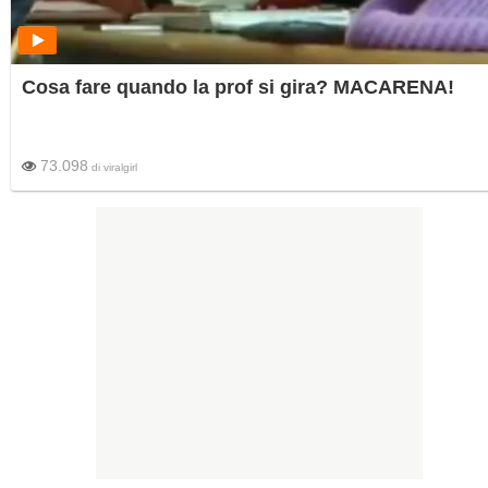
Cosa fare quando la prof si gira? MACARENA!
73.098
di
viralgirl