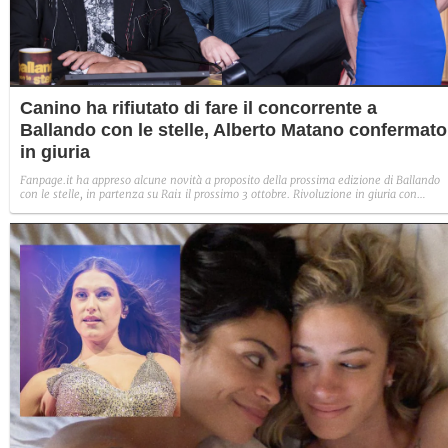
Canino ha rifiutato di fare il concorrente a
Ballando con le stelle, Alberto Matano confermato
in giuria
Fanpage.it ha appreso alcune novità a proposito della prossima edizione di Ballando
con le stelle, in partenza su Rai1 il prossimo 3 ottobre. Rivoluzione in giuria con
Carolyn Smith, Guillermo Mariotto e Alberto Matano unici tre nomi confermati.
Proposto il ruolo di concorrente a Fabio Canino, che ha però rifiutato. Pioggia di
candidature arrivate a Milly Carlucci per i ruoli da giurato ancora liberi.