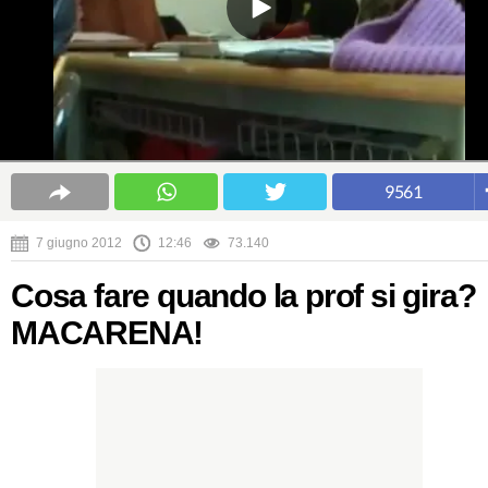
9561
7 giugno 2012
12:46
73.140
Cosa fare quando la prof si gira?
MACARENA!