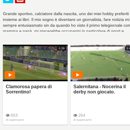
Grande sportivo, calciatore dalla nascita, uno dei miei hobby preferiti
insieme ai libri. Il mio sogno è diventare un giornalista, fare notizia m
sempre entusiasmato sin da quando ho visto il primo telegiornale co
mamma e papà, mi piacerebbe occuparmi in particolare di sport e
cronaca ma qui troverete un po di tutto. L'informazione è garantita.
0:39
3:
Clamorosa papera di
Salernitana - Nocerina il
Sorrentino!
derby non giocato.
653
264
di
supercanni
di
supercanni