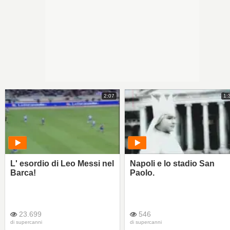
2:07
1:
L' esordio di Leo Messi nel
Napoli e lo stadio San
Barca!
Paolo.
23.699
546
di
supercanni
di
supercanni