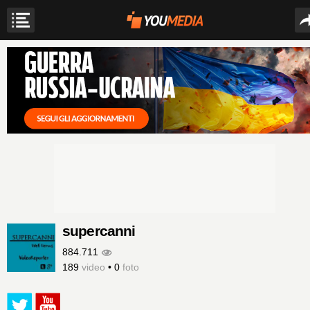
supercanni
884.711
189
video
•
0
foto