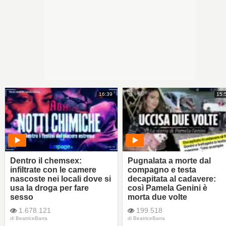
16:39
15:
Dentro il chemsex:
Pugnalata a morte dal
infiltrate con le camere
compagno e testa
nascoste nei locali dove si
decapitata al cadavere:
usa la droga per fare
così Pamela Genini è
sesso
morta due volte
1.678.121
199.518
di
BeatriceBarra
di
BeatriceBarra