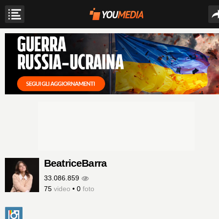
BeatriceBarra
33.086.859
75
video
•
0
foto